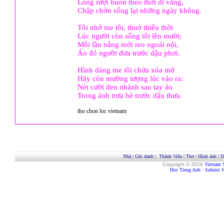
Lòng rượi buồn theo thời dĩ vãng,
Chập chờn sống lại những ngày không.
Tôi nhớ me tôi, thuở thiếu thời
Lúc người còn sống tôi lên mười;
Mỗi lần nắng mới reo ngoài nội,
Áo đỏ người đưa trước dậu phơi.
Hình dáng me tôi chửa xóa mờ
Hãy còn mường tượng lúc vào ra:
Nét cười đen nhánh sau tay áo
Trong ánh trưa hè trước dậu thưa.
tho chon loc vietnam
Nhà
|
Ghi danh
|
Thành Viên
|
Thơ
|
Hình ảnh
|
D
Copyright © 2026
Vietnam 
Hoc Tieng Anh
-
Submit W