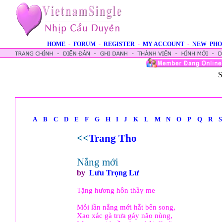
HOME
-
FORUM
-
REGISTER
-
MY ACCOUNT
-
NEW PHO
S
A
B
C
D
E
F
G
H
I
J
K
L
M
N
O
P
Q
R
S
<<
Trang Tho
Nắng mới
by
Lưu Trọng Lư
Tặng hương hồn thầy me
Mỗi lần nắng mới hắt bên song,
Xao xác gà trưa gáy não nùng,