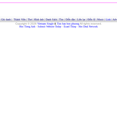
|
Ghi danh
|
Thành Viên
|
Thơ
|
Hình ảnh
|
Danh Sách
|
Tìm
|
Diễn đàn
|
Liên lạc
|
Điều lệ
|
Music
|
Link
|
Adve
Copyright © 2026
Vietnam Single
&
Tim ban bon phuong
All rights reserved.
Hoc Tieng Anh
-
Submit Website Today
-
Ecard Thiep
-
Hot Deal Network