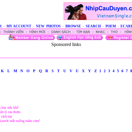
R
-
MY ACCOUNT
-
NEW PHOTOS
-
BROWSE
-
SEARCH
-
POEM
-
ECAR
Sponsored links
K
L
M
N
O
P
Q
R
S
T
U
V
U
X
Y
Z
1
2
3
4
5
6
7
g hay nấu khế
ột tý rau thơm
a cách mẹ
hà,nước mắt xuống mâm cơm!