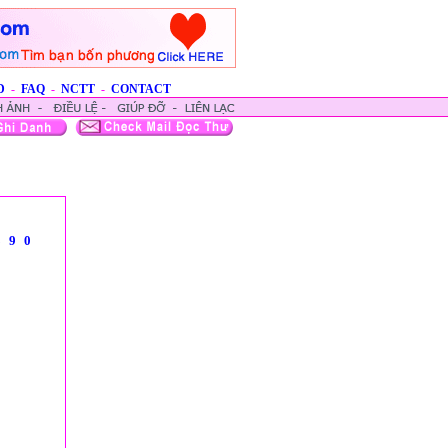
D
-
FAQ
-
NCTT
-
CONTACT
8
9
0