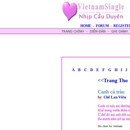
HOME
-
FORUM
-
REGISTE
A
B
C
D
E
F
G
H
I
J
<<
Trang Tho
Canh cá tràu
by
Chế Lan Viên
Canh cá tràu mẹ thườn
Khế trong vườn thêm m
Ừ,thế đó mà một đời x
Ba mươi năm trở lại n
tho chon loc vietnam