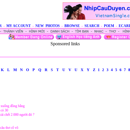
R
-
MY ACCOUNT
-
NEW PHOTOS
-
BROWSE
-
SEARCH
-
POEM
-
ECAR
Sponsored links
K
L
M
N
O
P
Q
R
S
T
U
V
U
X
Y
Z
1
2
3
4
5
6
7
 xuống đồng bằng
 có 30
cái chết 2.000 người đó ?
 câu thơ cổ võ