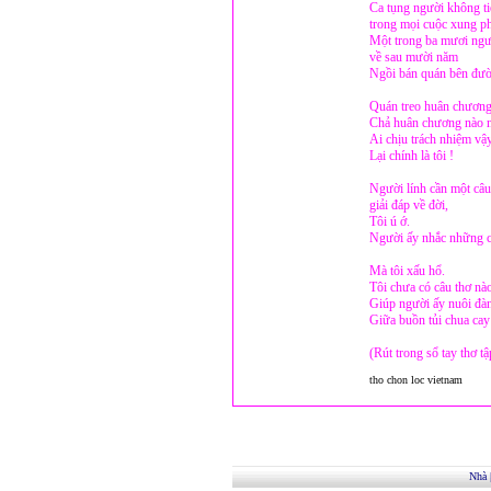
Ca tụng người không t
trong mọi cuộc xung p
Một trong ba mươi ngườ
về sau mười năm
Ngồi bán quán bên đườ
Quán treo huân chương
Chả huân chương nào n
Ai chịu trách nhiệm vậ
Lại chính là tôi !
Người lính cần một câu
giải đáp về đời,
Tôi ú ớ.
Người ấy nhắc những c
Mà tôi xấu hổ.
Tôi chưa có câu thơ n
Giúp người ấy nuôi đà
Giữa buồn tủi chua cay
(Rút trong sổ tay thơ tậ
tho chon loc vietnam
Nhà