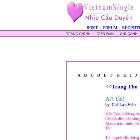
HOME
-
FORUM
-
REGISTE
A
B
C
D
E
F
G
H
I
J
<<
Trang Tho
Ai? Tôi!
by
Chế Lan Viên
Mậu Thân 2.000 người
Chỉ một đêm, còn sống
Ai chịu trách nhiệm về 
Tôi !
Tôi - người viết những