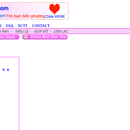
D
-
FAQ
-
NCTT
-
CONTACT
8
9
0