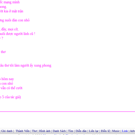
iếc mạng mình
hong.
i kia ở mặt trận
ng nuôi đàn con nhỏ
 đầy, mọi cỡ,
uôi được người lính cũ !
y ?
 thơ
âu thơ tôi làm người ấy xung phong
ào hôm nay
n con nhỏ
 vẫn có thể cười
p 5 của tác giả)
|
Ghi danh
|
Thành Viên
|
Thơ
|
Hình ảnh
|
Danh Sách
|
Tìm
|
Diễn đàn
|
Liên lạc
|
Điều lệ
|
Music
|
Link
|
Adve