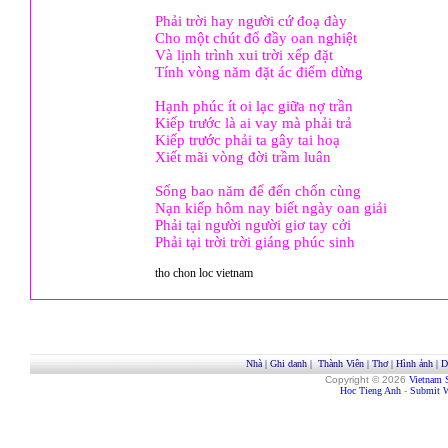
Phải trời hay người cứ đoạ đày
Cho một chút đổ đầy oan nghiệt
Và lịnh trình xui trời xếp đặt
Tính vòng năm đặt ác điểm dừng
Hạnh phúc ít oi lạc giữa nợ trần
Kiếp trước là ai vay mà phải trả
Kiếp trước phải ta gây tai hoạ
Xiết mãi vòng đời trầm luân
Sống bao năm để đến chốn cùng
Nạn kiếp hôm nay biết ngày oan giải
Phải tại người người giơ tay cởi
Phải tại trời trời giáng phúc sinh
tho chon loc vietnam
Nhà
|
Ghi danh
|
Thành Viên
|
Thơ
|
Hình ảnh
|
D
Copyright © 2026
Vietnam 
Hoc Tieng Anh
-
Submit W