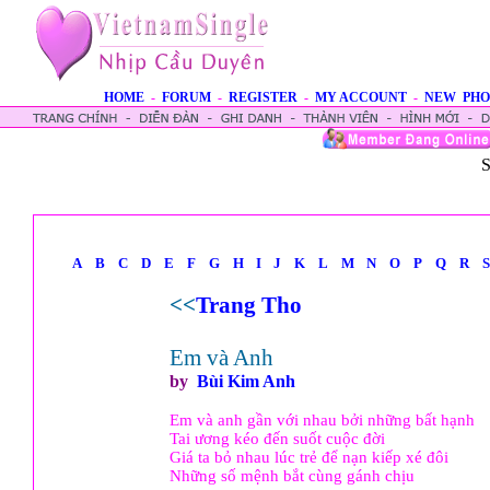
HOME
-
FORUM
-
REGISTER
-
MY ACCOUNT
-
NEW PHO
S
A
B
C
D
E
F
G
H
I
J
K
L
M
N
O
P
Q
R
S
<<
Trang Tho
Em và Anh
by
Bùi Kim Anh
Em và anh gần với nhau bởi những bất hạnh
Tai ương kéo đến suốt cuộc đời
Giá ta bỏ nhau lúc trẻ để nạn kiếp xé đôi
Những số mệnh bắt cùng gánh chịu