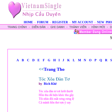
HOME
-
FORUM
-
REGISTER
-
MY ACCOUNT
-
NEW PHO
S
A
B
C
D
E
F
G
H
I
J
K
L
M
N
O
P
Q
R
S
<<
Trang Tho
Tóc Xõa Đàn Tơ
by
Bích Khê
Tóc xõa đàn tơ rơi lướt thướt
Hồn thu đã hiện khóc thu gầy
Tôi nhìn đôi mắt rưng rưng lệ
Cả mảnh hồn thơ rợn ý say