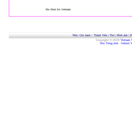
tho chon loc vietnam
Nhà
|
Ghi danh
|
Thành Viên
|
Thơ
|
Hình ảnh
|
D
Copyright © 2026
Vietnam 
Hoc Tieng Anh
-
Submit W