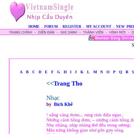
HOME
-
FORUM
-
REGISTER
-
MY ACCOUNT
-
NEW PHO
S
A
B
C
D
E
F
G
H
I
J
K
L
M
N
O
P
Q
R
S
<<
Trang Tho
Nhạc
by
Bích Khê
! nắng vàng thơm... rung rinh điệu ngọc,
Những cánh hồng đơm, -- những cánh hồng 
Nhẹ nhàng, nhịp nhàng thở đều trong sương;
Màu trăng không gian như gờn gợn sóng.