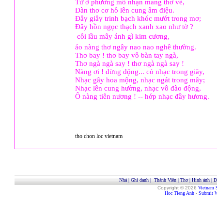
Từ ở phương mô nhạn mang thơ về,
Đàn thơ cơ hồ lên cung âm điệu.
Đây giây trinh bạch khóc mướt trong mơ;
Đây hồn ngọc thạch xanh xao như tờ ?
 côi lầu mây ánh gì kim cương,
áo nàng thơ ngây nao nao nghê thường.
Thơ bay ! thơ bay vô bàn tay ngà,
Thơ ngà ngà say ! thơ ngà ngà say !
Nàng ơi ! đừng động... có nhạc trong giây,
Nhạc gây hoa mộng, nhạc ngát trong mây;
Nhạc lên cung hường, nhạc vô đào động,
Ô nàng tiên nương ! -- hớp nhạc đầy hương.
tho chon loc vietnam
Nhà
|
Ghi danh
|
Thành Viên
|
Thơ
|
Hình ảnh
|
D
Copyright © 2026
Vietnam 
Hoc Tieng Anh
-
Submit W