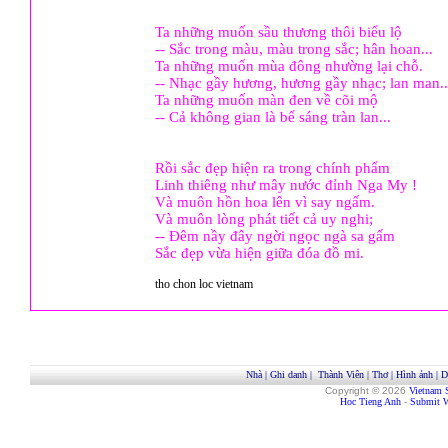
Ta những muốn sầu thương thôi biểu lộ
-- Sắc trong màu, màu trong sắc; hân hoan...
Ta những muốn mùa đông nhường lại chỗ.
-- Nhạc gầy hương, hương gầy nhạc; lan man..
Ta những muốn màn đen về cõi mộ
-- Cả không gian là bể sáng tràn lan...
Rồi sắc đẹp hiện ra trong chính phẩm
Linh thiêng như mây nước đỉnh Nga My !
Và muôn hồn hoa lên vì say ngấm.
Và muôn lòng phát tiết cả uy nghi;
-- Đêm nầy đây ngời ngọc ngà sa gấm
Sắc đẹp vừa hiện giữa đóa đồ mi.
tho chon loc vietnam
Nhà
|
Ghi danh
|
Thành Viên
|
Thơ
|
Hình ảnh
|
D
Copyright © 2026
Vietnam 
Hoc Tieng Anh
-
Submit W