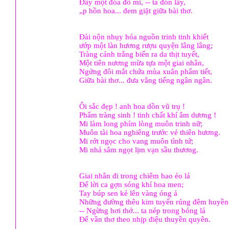
Đây một đóa đồ mi, -- ta đón lấy,
„p hồn hoa... đem giặt giữa bài thơ.
Đài nộn nhụy hóa nguồn trinh tinh khiết
ướp một làn hương rượu quyện lâng lâng;
Tràng cánh trắng biến ra da thịt tuyết,
Một tiên nương mừa tựa một giai nhân,
Ngửng đôi mắt chứa mùa xuân phẩm tiết,
Giữa bài thơ... đưa vẳng tiếng ngân ngân.
Ôi sắc đẹp ! anh hoa dồn vũ trụ !
Phẩm tràng sinh ! tinh chất khí âm dương !
Mi làm long phím lòng muôn trinh nữ;
Muôn tài hoa nghiêng trước vẻ thiên hương.
Mi rớt ngọc cho vang muôn tình tứ;
Mi nhả sâm ngọt lịm vạn sầu thương.
Giai nhân đi trong chiêm bao ẻo lả
Để lời ca gợn sóng khí hoa men;
Tay búp sen kẻ lên vàng óng ả
Những đường thêu kim tuyến rúng đêm huyền
-- Ngừng hơi thở... ta nép trong bóng lá
Để vần thơ theo nhịp điệu thuyền quyên.