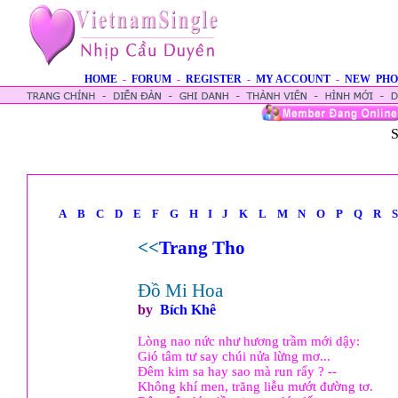
HOME
-
FORUM
-
REGISTER
-
MY ACCOUNT
-
NEW PHO
S
A
B
C
D
E
F
G
H
I
J
K
L
M
N
O
P
Q
R
S
<<
Trang Tho
Đồ Mi Hoa
by
Bích Khê
Lòng nao nức như hương trầm mới dậy:
Gió tâm tư say chúi nửa lừng mơ...
Đêm kim sa hay sao mà run rẩy ? --
Không khí men, trăng liễu mướt đường tơ.