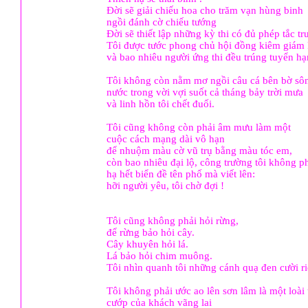
Ðời sẽ giải chiếu hoa cho trăm vạn hùng binh
ngồi đánh cờ chiếu tướng
Ðời sẽ thiết lập những kỳ thi có đủ phép tắc t
Tôi được tước phong chủ hội đồng kiêm giám
và bao nhiêu người ứng thi đều trúng tuyển hạ
Tôi không còn nằm mơ ngồi câu cá bên bờ s
nước trong vời vợi suốt cả tháng bảy trời mưa
và linh hồn tôi chết đuối.
Tôi cũng không còn phải âm mưu làm một
cuộc cách mạng dài vô hạn
để nhuộm màu cờ vũ trụ bằng màu tóc em,
còn bao nhiêu đại lộ, công trường tôi không p
hạ hết biển đề tên phố mà viết lên:
hỡi người yêu, tôi chờ đợi !
Tôi cũng không phải hỏi rừng,
để rừng bảo hỏi cây.
Cây khuyên hỏi lá.
Lá bảo hỏi chim muông.
Tôi nhìn quanh tôi những cánh quạ đen cười ri
Tôi không phải ước ao lên sơn lâm là một loài
cướp của khách vãng lai