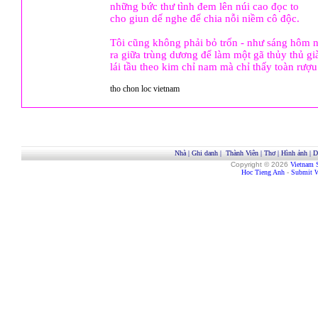
những bức thư tình đem lên núi cao đọc to
cho giun dế nghe để chia nỗi niềm cô độc.
Tôi cũng không phải bỏ trốn - như sáng hôm n
ra giữa trùng dương để làm một gã thủy thủ gi
lái tầu theo kim chỉ nam mà chỉ thấy toàn rượu
tho chon loc vietnam
Nhà
|
Ghi danh
|
Thành Viên
|
Thơ
|
Hình ảnh
|
D
Copyright © 2026
Vietnam 
Hoc Tieng Anh
-
Submit W