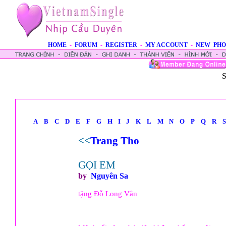
HOME
-
FORUM
-
REGISTER
-
MY ACCOUNT
-
NEW PHO
S
A
B
C
D
E
F
G
H
I
J
K
L
M
N
O
P
Q
R
S
<<
Trang Tho
GỌI EM
by
Nguyên Sa
tặng Ðỗ Long Vân