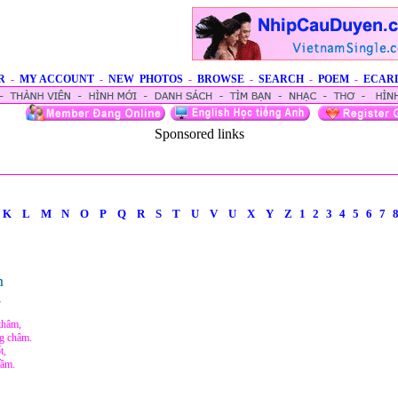
R
-
MY ACCOUNT
-
NEW PHOTOS
-
BROWSE
-
SEARCH
-
POEM
-
ECAR
Sponsored links
K
L
M
N
O
P
Q
R
S
T
U
V
U
X
Y
Z
1
2
3
4
5
6
7
m
g
thâm,
ng châm.
t,
lầm.