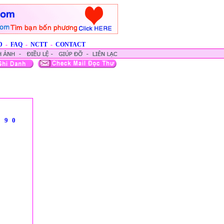
D
-
FAQ
-
NCTT
-
CONTACT
8
9
0