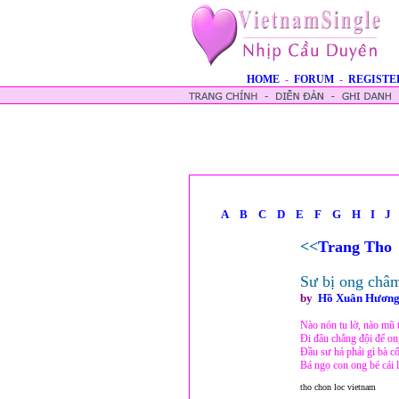
HOME
-
FORUM
-
REGISTE
A
B
C
D
E
F
G
H
I
J
<<
Trang Tho
Sư bị ong châ
by
Hồ Xuân Hươn
Nào nón tu lờ, nào mũ 
Đi đâu chẳng đội để o
Đầu sư há phải gì bà cố
Bá ngọ con ong bé cái 
tho chon loc vietnam