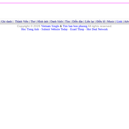
|
Ghi danh
|
Thành Viên
|
Thơ
|
Hình ảnh
|
Danh Sách
|
Tìm
|
Diễn đàn
|
Liên lạc
|
Điều lệ
|
Music
|
Link
|
Adve
Copyright © 2026
Vietnam Single
&
Tim ban bon phuong
All rights reserved.
Hoc Tieng Anh
-
Submit Website Today
-
Ecard Thiep
-
Hot Deal Network