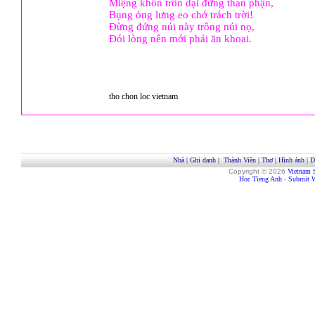
Miệng khôn trôn dại đừng than phận,
Bụng ỏng lưng eo chớ trách trời!
Đừng đứng núi này trông núi nọ,
Đói lòng nên mới phải ăn khoai.
tho chon loc vietnam
Nhà
|
Ghi danh
|
Thành Viên
|
Thơ
|
Hình ảnh
|
D
Copyright © 2026
Vietnam 
Hoc Tieng Anh
-
Submit W