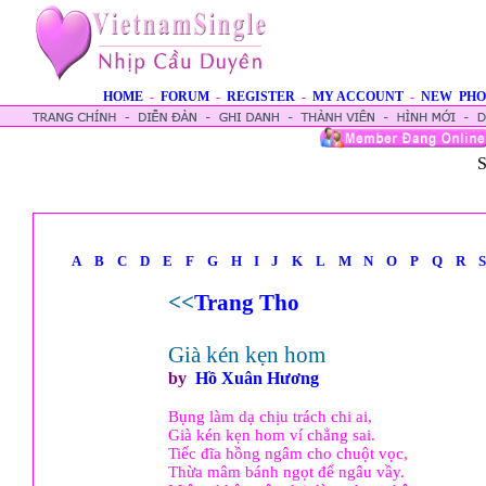
HOME
-
FORUM
-
REGISTER
-
MY ACCOUNT
-
NEW PHO
S
A
B
C
D
E
F
G
H
I
J
K
L
M
N
O
P
Q
R
S
<<
Trang Tho
Già kén kẹn hom
by
Hồ Xuân Hương
Bụng làm dạ chịu trách chi ai,
Già kén kẹn hom ví chẳng sai.
Tiếc đĩa hồng ngâm cho chuột vọc,
Thừa mâm bánh ngọt để ngâu vầy.