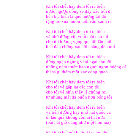
Khi tôi chết hãy đem tôi ra biển
nước ngược dòng sẽ đẩy xác trôi đi
bên kia biển là quê hương tôi đó
rặng tre xưa muôn tuổi vẫn xanh rì
Khi tôi chết hãy đem tôi ra biển
và nhớ đừng vội vuốt mắt cho tôi
cho tôi hướng vọng quê tôi lần cuối
biết đâu chừng xác tôi chẳng đến nơi
Khi tôi chết hãy đem tôi ra biển
đừng ngập ngừng vì ái ngại cho tôi
những năm trước bao người ngon miệng cá
thì sá gì thêm một xác cong queo
Khi tôi chết hãy đem tôi ra biển
cho tôi về gặp lại các con tôi
cho tôi về nhìn thấy lệ chúng rơi
từ những mắt đã buồn hơn bóng tối
Khi tôi chết hãy đem tôi ra biển
và trên đường hãy nhớ hát quốc ca
ôi lâu quá không còn ai hát nữa
(bài hát giờ cũng như một hồn ma)
Khi tôi chết nỗi buồn kia cũng hết