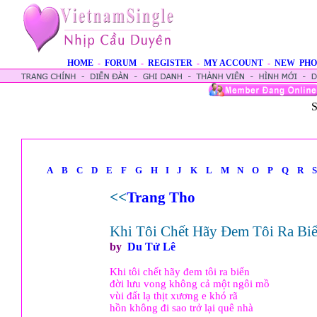
HOME
-
FORUM
-
REGISTER
-
MY ACCOUNT
-
NEW PHO
S
A
B
C
D
E
F
G
H
I
J
K
L
M
N
O
P
Q
R
S
<<
Trang Tho
Khi Tôi Chết Hãy Đem Tôi Ra Bi
by
Du Tử Lê
Khi tôi chết hãy đem tôi ra biển
đời lưu vong không cả một ngôi mồ
vùi đất lạ thịt xương e khó rã
hồn không đi sao trở lại quê nhà