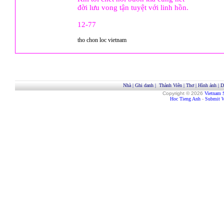
đời lưu vong tận tuyệt với linh hồn.
12-77
tho chon loc vietnam
Nhà
|
Ghi danh
|
Thành Viên
|
Thơ
|
Hình ảnh
|
D
Copyright © 2026
Vietnam 
Hoc Tieng Anh
-
Submit W