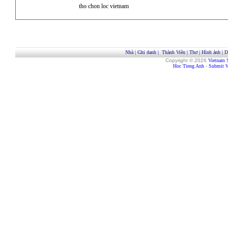
tho chon loc vietnam
Nhà
|
Ghi danh
|
Thành Viên
|
Thơ
|
Hình ảnh
|
D
Copyright © 2026
Vietnam 
Hoc Tieng Anh
-
Submit W