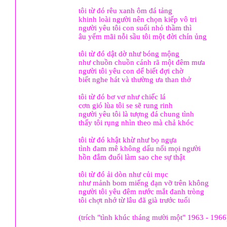
tôi từ đó rêu xanh ôm đá tảng
khinh loài người nên chọn kiếp vô tri
người yêu tôi con suối nhỏ thầm thì
âu yếm mãi nỗi sầu tôi một đời chín ủng
tôi từ đó dật dờ như bóng mộng
như chuồn chuồn cánh rã một đêm mưa
người tôi yêu con dế biết đợi chờ
biết nghe hát và thường ưa than thở
tôi từ đó bơ vơ như chiếc lá
cơn gió lùa tôi se sẽ rung rinh
người yêu tôi là tượng đá chung tình
thấy tôi rụng nhìn theo mà chả khóc
tôi từ đó khật khừ như bọ ngựa
tình đam mê không dấu nổi mọi người
hồn đắm đuối làm sao che sự thật
tôi từ đó ải dòn như củi mục
như mảnh bom miếng đạn vỡ trên không
người tôi yêu đêm nước mắt đanh tròng
tôi chợt nhớ từ lâu đã già trước tuổi
(trích "tình khúc tháng mười một" 1963 - 1966