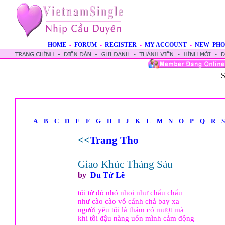
HOME
-
FORUM
-
REGISTER
-
MY ACCOUNT
-
NEW PHO
S
A
B
C
D
E
F
G
H
I
J
K
L
M
N
O
P
Q
R
S
<<
Trang Tho
Giao Khúc Tháng Sáu
by
Du Tử Lê
tôi từ đó nhỏ nhoi như chấu chấu
như cào cào vỗ cánh chả bay xa
người yêu tôi là thảm cỏ mượt mà
khi tôi đậu nàng uốn mình cảm động