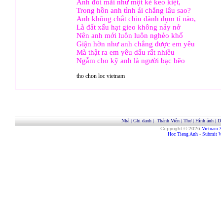
Anh đòi mãi như một kẻ keo kiệt,
Trong hồn anh tình ái chẳng lâu sao?
Anh không chắt chiu dành dụm tí nào,
Là đất xấu hạt gieo không nảy nở
Nên anh mới luôn luôn nghèo khổ
Giận hờn như anh chẳng được em yêu
Mà thật ra em yêu dấu rất nhiều
Ngẫm cho kỹ anh là người bạc bẽo
tho chon loc vietnam
Nhà
|
Ghi danh
|
Thành Viên
|
Thơ
|
Hình ảnh
|
D
Copyright © 2026
Vietnam 
Hoc Tieng Anh
-
Submit W