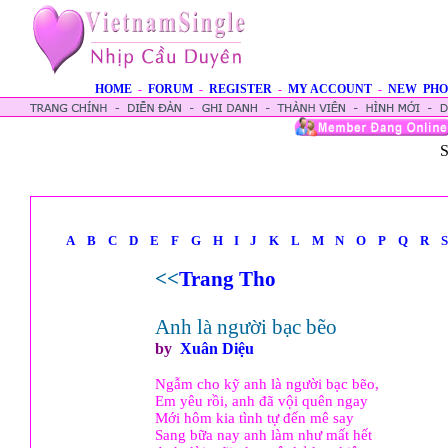
HOME
-
FORUM
-
REGISTER
-
MY ACCOUNT
-
NEW PHO
S
A
B
C
D
E
F
G
H
I
J
K
L
M
N
O
P
Q
R
S
<<
Trang Tho
Anh là người bạc bẽo
by
Xuân Diệu
Ngẫm cho kỹ anh là người bạc bẽo,
Em yêu rồi, anh đã vội quên ngay
Mới hôm kia tình tự đến mê say
Sang bữa nay anh làm như mất hết