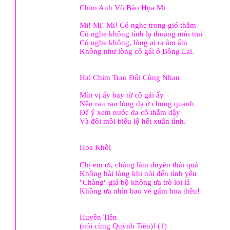
Chim Anh Võ Bảo Họa Mi
Mi! Mi! Mi! Có nghe trong gió thắm
Có nghe không tình lạ thoảng mùi trai
Có nghe không, lòng ai ra âm ấm
Không như lòng cô gái ở Bồng Lai.
Hai Chim Trao Đổi Cùng Nhau
Mùi vị ấy bay từ cô gái ấy
Nên ran ran lòng dạ ở chung quanh
Để ý xem nước da cô thắm dậy
Và đôi môi biểu lộ hết xuân tình.
Hoa Khôi
Chị em ơi, chàng làm duyên thái quá
Không hài lòng khi nói đến tình yêu
"Chàng" giả bộ không ưa trò lơi lả
Không ưa nhìn bao vẻ gấm hoa thêu!
Huyền Tiên
(nói cùng Quỳnh Tiên)! (1)