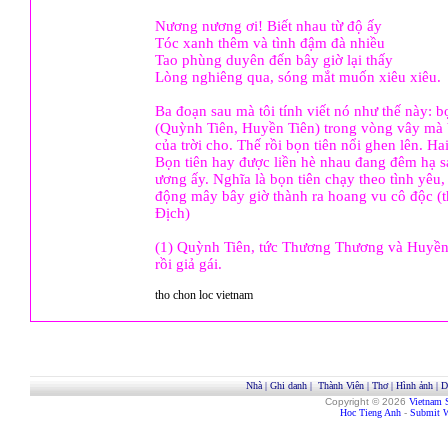
Nương nương ơi! Biết nhau từ độ ấy
Tóc xanh thêm và tình đậm đà nhiều
Tao phùng duyên đến bây giờ lại thấy
Lòng nghiêng qua, sóng mắt muốn xiêu xiêu.
Ba đoạn sau mà tôi tính viết nó như thế này: b
(Quỳnh Tiên, Huyền Tiên) trong vòng vây mà b
của trời cho. Thế rồi bọn tiên nổi ghen lên. Ha
Bọn tiên hay được liền hè nhau đang đêm hạ s
ương ấy. Nghĩa là bọn tiên chạy theo tình yêu, 
động mây bây giờ thành ra hoang vu cô độc 
Địch)
(1) Quỳnh Tiên, tức Thương Thương và Huyền 
rồi giả gái.
tho chon loc vietnam
Nhà
|
Ghi danh
|
Thành Viên
|
Thơ
|
Hình ảnh
|
D
Copyright © 2026
Vietnam 
Hoc Tieng Anh
-
Submit W