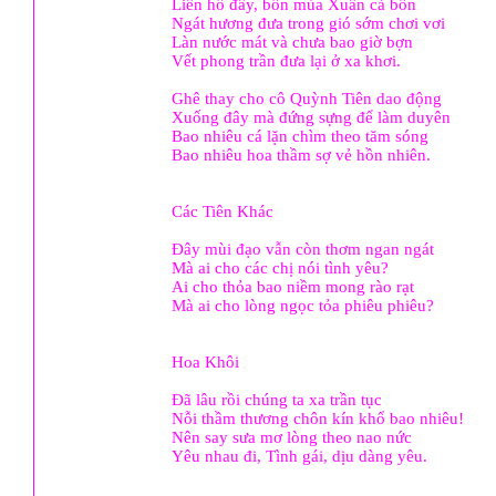
Liên hồ đây, bốn mùa Xuân cả bốn
Ngát hương đưa trong gió sớm chơi vơi
Làn nước mát và chưa bao giờ bợn
Vết phong trần đưa lại ở xa khơi.
Ghê thay cho cô Quỳnh Tiên dao động
Xuống đây mà đứng sựng để làm duyên
Bao nhiêu cá lặn chìm theo tăm sóng
Bao nhiêu hoa thầm sợ vẻ hồn nhiên.
Các Tiên Khác
Đây mùi đạo vẫn còn thơm ngan ngát
Mà ai cho các chị nói tình yêu?
Ai cho thỏa bao niềm mong rào rạt
Mà ai cho lòng ngọc tỏa phiêu phiêu?
Hoa Khôi
Đã lâu rồi chúng ta xa trần tục
Nỗi thầm thương chôn kín khổ bao nhiêu!
Nên say sưa mơ lòng theo nao nức
Yêu nhau đi, Tình gái, dịu dàng yêu.