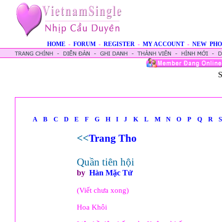
HOME
-
FORUM
-
REGISTER
-
MY ACCOUNT
-
NEW PHO
S
A
B
C
D
E
F
G
H
I
J
K
L
M
N
O
P
Q
R
S
<<
Trang Tho
Quần tiên hội
by
Hàn Mặc Tử
(Viết chưa xong)
Hoa Khôi