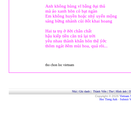
Anh không hùng vĩ bằng ðại thủ
mà áo xanh hõn cỏ bạt ngàn
Em không huyền hoặc nhý uyển mộng
sáng bừng nhánh củi ðốt khai hoang
Hai ta trụ ở ðời chân chất
hậu kiếp tiền cãn trả lại trời
yêu nhau thành khẩn hõn thệ ýớc
thõm ngát ðêm mùi hoa, quả rõi...
tho chon loc vietnam
Nhà
|
Ghi danh
|
Thành Viên
|
Thơ
|
Hình ảnh
|
D
Copyright © 2026
Vietnam 
Hoc Tieng Anh
-
Submit W