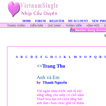
HOME
-
FORUM
-
REGISTER
-
MY ACCOUNT
-
NEW PHO
S
A
B
C
D
E
F
G
H
I
J
K
L
M
N
O
P
Q
R
S
<<
Trang Tho
Anh và Em
by
Thanh Nguyên
Vài ngàn nãm trýớc anh là núi
sừng sững cho mây có chỗ nằm
Thuở hoa dại nở chýa từng hái
anh làm chim chóc ghé về thãm