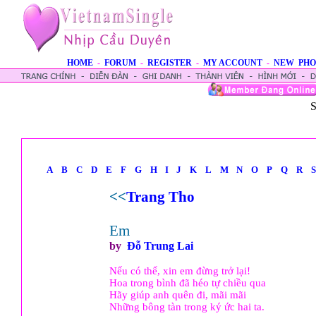
HOME
-
FORUM
-
REGISTER
-
MY ACCOUNT
-
NEW PHO
S
A
B
C
D
E
F
G
H
I
J
K
L
M
N
O
P
Q
R
S
<<
Trang Tho
Em
by
Ðỗ Trung Lai
Nếu có thể, xin em đừng trở lại!
Hoa trong bình đã héo tự chiều qua
Hãy giúp anh quên đi, mãi mãi
Những bông tàn trong ký ức hai ta.