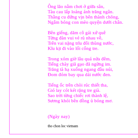
Ông lão nằm chơi ở giữa sân,
Tàu cau lấp loáng ánh trăng ngân.
Thằng cu đứng vịn bên thành chõng,
Ngắm bóng con mèo quyện dưới chân.
Bên giếng, dăm cô gái xứ quê
Từng đàn vui vẻ rủ nhau về,
Trên vai nặng trĩu đôi thùng nước,
Kĩu kịt đi vào lối cổng tre.
Trong xóm giờ lâu quá nửa đêm,
Tiếng chày giã gạo đã ngừng im.
Trăng tà hạ xuống ngang đầu núi,
Đom đóm bay qua dải nước đen.
Tiếng ốc trên chòi rúc thiết tha,
Gió lay cót két rặng tre già.
Sao trời từng chiếc rơi thành lệ,
Sương khói bên đồng ủ bóng mơ.
(Ngày nay)
tho chon loc vietnam