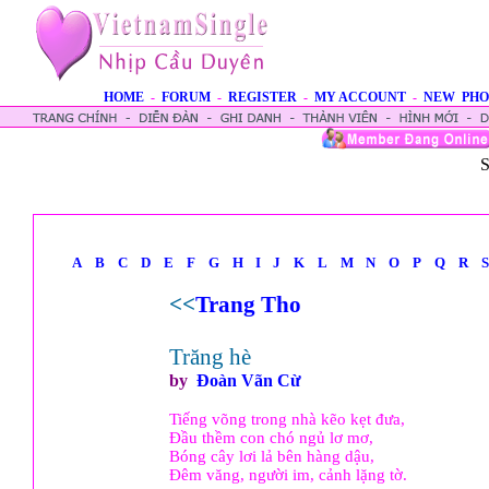
HOME
-
FORUM
-
REGISTER
-
MY ACCOUNT
-
NEW PHO
S
A
B
C
D
E
F
G
H
I
J
K
L
M
N
O
P
Q
R
S
<<
Trang Tho
Trăng hè
by
Ðoàn Vãn Cừ
Tiếng võng trong nhà kẽo kẹt đưa,
Đầu thềm con chó ngủ lơ mơ,
Bóng cây lơi lả bên hàng dậu,
Đêm văng, người im, cảnh lặng tờ.