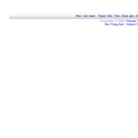
Nhà
|
Ghi danh
|
Thành Viên
|
Thơ
|
Hình ảnh
|
D
Copyright © 2026
Vietnam 
Hoc Tieng Anh
-
Submit W