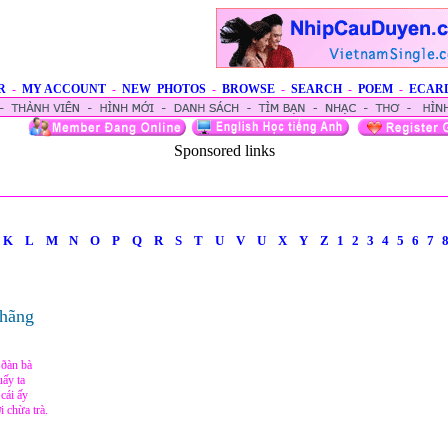
R
-
MY ACCOUNT
-
NEW PHOTOS
-
BROWSE
-
SEARCH
-
POEM
-
ECAR
Sponsored links
K
L
M
N
O
P
Q
R
S
T
U
V
U
X
Y
Z
1
2
3
4
5
6
7
hãng
 ðàn bà
uấy ta
cái ấy
 chừa trà.