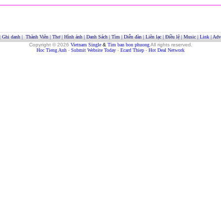
|
Ghi danh
|
Thành Viên
|
Thơ
|
Hình ảnh
|
Danh Sách
|
Tìm
|
Diễn đàn
|
Liên lạc
|
Điều lệ
|
Music
|
Link
|
Adve
Copyright © 2026
Vietnam Single
&
Tim ban bon phuong
All rights reserved.
Hoc Tieng Anh
-
Submit Website Today
-
Ecard Thiep
-
Hot Deal Network