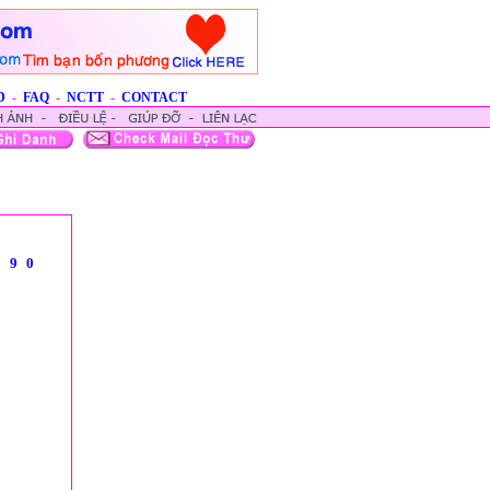
D
-
FAQ
-
NCTT
-
CONTACT
8
9
0