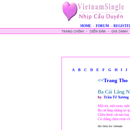
HOME
-
FORUM
-
REGISTE
A
B
C
D
E
F
G
H
I
J
<<
Trang Tho
Ba Cái Lãng N
by
Trần Tế Xương
Một trà, một rượu, một
Ba cái lãng nhãng nó q
Chừa ðược cái nào hay 
Có chãng chừa rượu với
tho chon loc vietnam