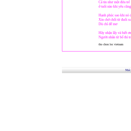
Cả tin như một đứa trẻ
ở tuổi nào khi yêu cũng
Hạnh phúc sao khi nó 
Xin chớ chối từ đuổi x
Dù chỉ để mơ
Hãy nhận lấy và biết 
Người nhân từ bố thí tr
tho chon loc vietnam
Nhà