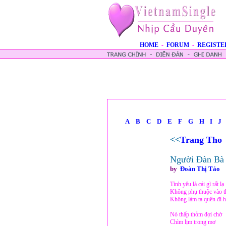
HOME
-
FORUM
-
REGISTE
A
B
C
D
E
F
G
H
I
J
<<
Trang Tho
Người Đàn Bà
by
Ðoàn Thị Tảo
Tình yêu là cái gì rất lạ
Không phụ thuộc vào t
Không làm ta quên đi hi
Nó thấp thỏm đợi chờ
Chìm lịm trong mơ