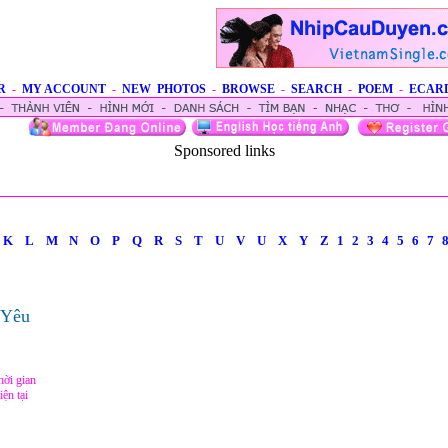
R
-
MY ACCOUNT
-
NEW PHOTOS
-
BROWSE
-
SEARCH
-
POEM
-
ECAR
Sponsored links
K
L
M
N
O
P
Q
R
S
T
U
V
U
X
Y
Z
1
2
3
4
5
6
7
 Yêu
hời gian
ện tại