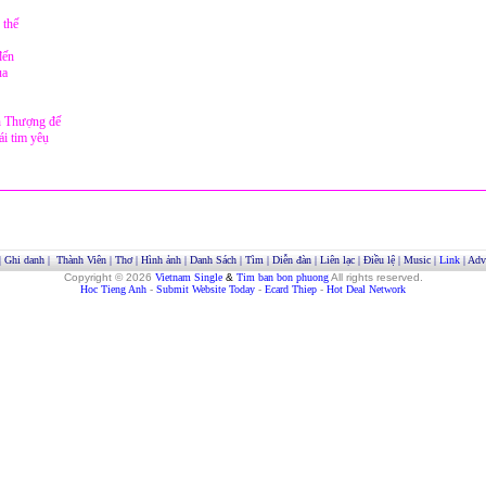
 thế
đến
ua
ơn Thượng đế
ái tim yêụ
|
Ghi danh
|
Thành Viên
|
Thơ
|
Hình ảnh
|
Danh Sách
|
Tìm
|
Diễn đàn
|
Liên lạc
|
Điều lệ
|
Music
|
Link
|
Adve
Copyright © 2026
Vietnam Single
&
Tim ban bon phuong
All rights reserved.
Hoc Tieng Anh
-
Submit Website Today
-
Ecard Thiep
-
Hot Deal Network