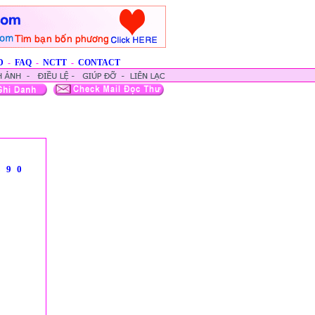
D
-
FAQ
-
NCTT
-
CONTACT
8
9
0