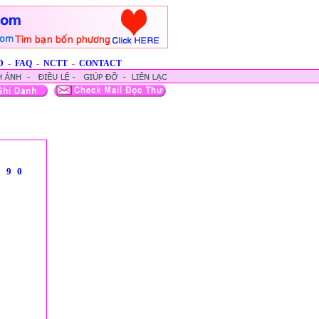
D
-
FAQ
-
NCTT
-
CONTACT
8
9
0