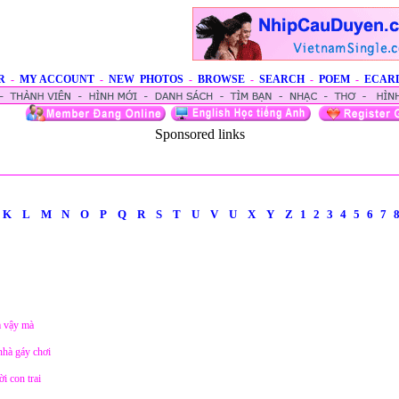
R
-
MY ACCOUNT
-
NEW PHOTOS
-
BROWSE
-
SEARCH
-
POEM
-
ECAR
Sponsored links
K
L
M
N
O
P
Q
R
S
T
U
V
U
X
Y
Z
1
2
3
4
5
6
7
m vậy mà
hà gáy chơi
i con trai