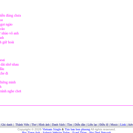
tiền đúng chưa
ua
gọt ngào
 rào
 nhào vô anh
ành
h giữ hoài
hoai
 dài nhớ nhau
đâu
che đi
ỳ
 chứng minh
nh
 mình nghe chơi
|
Ghi danh
|
Thành Viên
|
Thơ
|
Hình ảnh
|
Danh Sách
|
Tìm
|
Diễn đàn
|
Liên lạc
|
Điều lệ
|
Music
|
Link
|
Adve
Copyright © 2026
Vietnam Single
&
Tim ban bon phuong
All rights reserved.
Hoc Tieng Anh
-
Submit Website Today
-
Ecard Thiep
-
Hot Deal Network