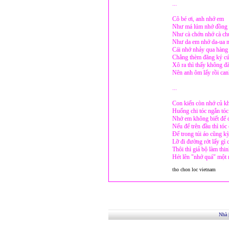
...
Cô bé ơi, anh nhớ em
Như má lúm nhớ đồng 
Như cà chớn nhớ cà ch
Như da em nhớ da-ua n
Cái nhớ nhảy qua hàng
Chẳng thèm đăng ký cứ
Xô ra thì thấy không đ
Nên anh ôm lấy rồi can
...
Con kiến còn nhớ củ k
Huống chi tóc ngắn tóc
Nhớ em không biết để 
Nếu để trên đầu thì tóc 
Để trong túi áo cũng k
Lỡ đi đường rớt lấy gì
Thôi thì giả bộ làm thi
Hét lên "nhớ quá" một
tho chon loc vietnam
Nhà