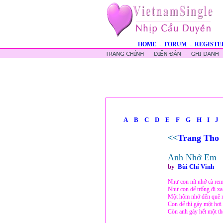
HOME
-
FORUM
-
REGISTE
A
B
C
D
E
F
G
H
I
J
<<
Trang Tho
Anh Nhớ Em
by
Bùi Chí Vinh
Như con nít nhớ cà re
Như con dế trống đi xa
Một hôm nhớ đến quê n
Con dế thì gáy một hơi
Còn anh gáy hết một thờ