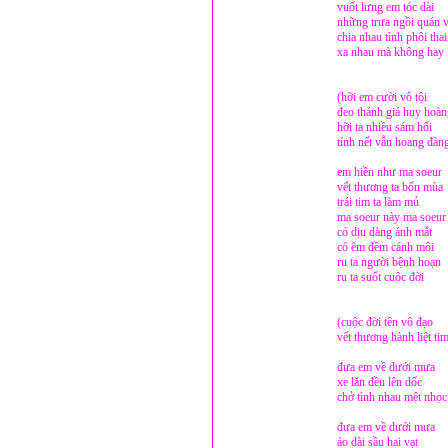
vuốt lưng em tóc dài
những trưa ngồi quán 
chia nhau tình phôi thai
xa nhau mà không hay
(hỡi em cười vô tội
đeo thánh giá huy hoàn
hỡi ta nhiều sám hối
tính nết vẫn hoang đàn
em hiền như ma soeur
vết thương ta bốn mùa
trái tim ta làm mủ
ma soeur này ma soeur
có dịu dàng ánh mắt
có êm đềm cánh môi
ru ta người bệnh hoạn
ru ta suốt cuộc đời
(cuộc đời tên vô đạo
vết thương hành liệt tim
đưa em về dưới mưa
xe lăn đều lên dốc
chở tình nhau mệt nhọc
đưa em về dưới mưa
áo dài sầu hai vạt