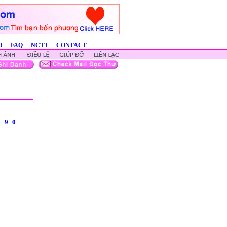
D
-
FAQ
-
NCTT
-
CONTACT
8
9
0