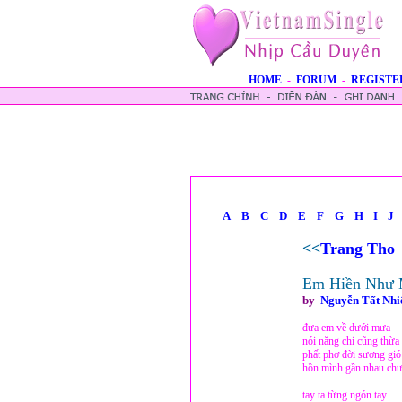
HOME
-
FORUM
-
REGISTE
A
B
C
D
E
F
G
H
I
J
<<
Trang Tho
Em Hiền Như 
by
Nguyễn Tất Nhi
đưa em về dưới mưa
nói năng chi cũng thừa
phất phơ đời sương gió
hồn mình gần nhau chư
tay ta từng ngón tay