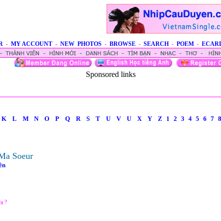
R
-
MY ACCOUNT
-
NEW PHOTOS
-
BROWSE
-
SEARCH
-
POEM
-
ECAR
Sponsored links
K
L
M
N
O
P
Q
R
S
T
U
V
U
X
Y
Z
1
2
3
4
5
6
7
Ma Soeur
ên
a ?