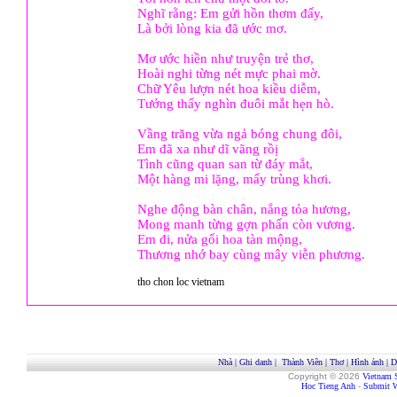
Nghĩ rằng: Em gửi hồn thơm đấy,
Là bởi lòng kia đã ước mơ.
Mơ ước hiền như truyện trẻ thơ,
Hoài nghi từng nét mực phai mờ.
Chữ Yêu lượn nét hoa kiều diễm,
Tưởng thấy nghìn đuôi mắt hẹn hò.
Vầng trăng vừa ngả bóng chung đôi,
Em đã xa như dĩ vãng rồị
Tình cũng quan san từ đáy mắt,
Một hàng mi lặng, mấy trùng khơi.
Nghe động bàn chân, nắng tỏa hương,
Mong manh từng gợn phấn còn vương.
Em đi, nửa gối hoa tàn mộng,
Thương nhớ bay cùng mây viễn phương.
tho chon loc vietnam
Nhà
|
Ghi danh
|
Thành Viên
|
Thơ
|
Hình ảnh
|
D
Copyright © 2026
Vietnam 
Hoc Tieng Anh
-
Submit W