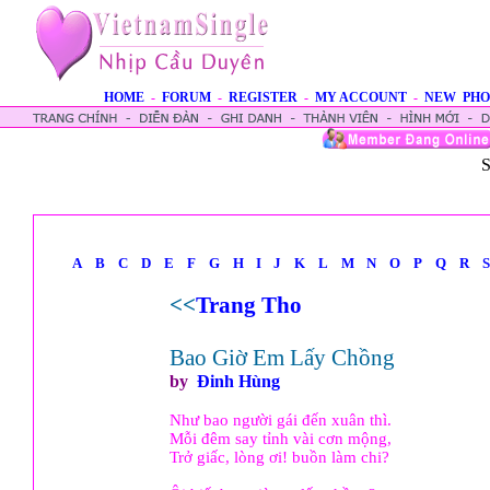
HOME
-
FORUM
-
REGISTER
-
MY ACCOUNT
-
NEW PHO
S
A
B
C
D
E
F
G
H
I
J
K
L
M
N
O
P
Q
R
S
<<
Trang Tho
Bao Giờ Em Lấy Chồng
by
Ðinh Hùng
Như bao người gái đến xuân thì.
Mỗi đêm say tỉnh vài cơn mộng,
Trở giấc, lòng ơi! buồn làm chi?