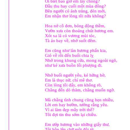
Ôi biết bao giờ em lấy chồng?
Đầu thu hay cuối một mùa đông?
Bên người có ánh trăng, đèn mới,
Em nhận thơ lòng tôi nữa không?
Hoa nở cô đơn, bóng động thềm,
Vườn xưa còn thoảng chút hương em.
Xót xa lá cỏ vương mùi tóc,
Tà áo bay về, nhớ suốt đêm.
Em cũng như làn hương phấn kia,
Gió về rồi đến buổi chia lỵ
Nhớ trong khung cửa, mong ngoài ngõ,
như kẻ xưa buồn lối phượng đi.
Nhớ buổi người yêu, kẻ hững hờ,
Em là thục nữ, chỉ mê thơ.
Còn lòng tôi đấy, em không rõ,
Chẳng đến dò thăm, chẳng muốn ngờ.
Mà chẳng tình chung cũng hẹn nhiều,
Lời em bay bướm, tưởng rằng yêu.
Vì ai làm đẹp mây trời thế?
Tôi đợi tin thu sớm lại chiều.
Em ướp hương vào những giấy thư,
Tôi hôn lên chữ một đôi tờ.