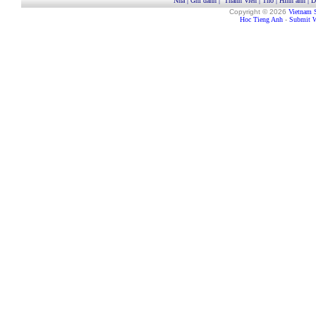
Nhà
|
Ghi danh
|
Thành Viên
|
Thơ
|
Hình ảnh
|
D
Copyright © 2026
Vietnam 
Hoc Tieng Anh
-
Submit W