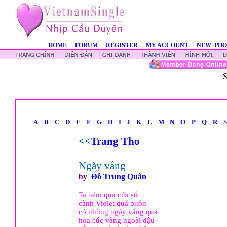
HOME
-
FORUM
-
REGISTER
-
MY ACCOUNT
-
NEW PHO
S
A
B
C
D
E
F
G
H
I
J
K
L
M
N
O
P
Q
R
S
<<
Trang Tho
Ngày vắng
by
Ðỗ Trung Quân
Ta ném qua cửa sổ
cành Violet quá buồn
có những ngày vắng quá
hoa cúc vàng ngoài dậu