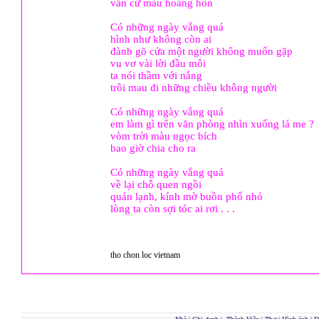
vẫn cứ màu hoàng hôn
Có những ngày vắng quá
hình như không còn ai
đành gõ cửa một người không muốn gặp
vu vơ vài lời đầu môi
ta nói thầm với nắng
trôi mau đi những chiều không người
Có những ngày vắng quá
em làm gì trên văn phòng nhìn xuống lá me ?
vòm trời màu ngọc bích
bao giờ chia cho ra
Có những ngày vắng quá
về lại chỗ quen ngồi
quán lạnh, kính mờ buồn phố nhỏ
lòng ta còn sợi tóc ai rơi . . .
tho chon loc vietnam