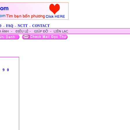
D
-
FAQ
-
NCTT
-
CONTACT
8
9
0