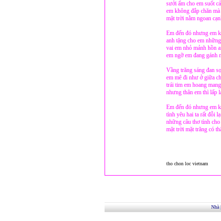
sưởi ấm cho em suốt c
em không đắp chăn mà 
mặt trời nằm ngoan cạn
Em đến đó nhưng em kh
anh tặng cho em những
vai em nhỏ mảnh hồn a
em ngỡ em đang gánh m
Vầng trăng sáng đan sợ
em mê đi như ở giữa c
trái tim em hoang mang
nhưng thân em thì lấp 
Em đến đó nhưng em kh
tình yêu hai ta rất đỗi l
những câu thơ tình cho
mặt trời mặt trăng có t
tho chon loc vietnam
Nhà