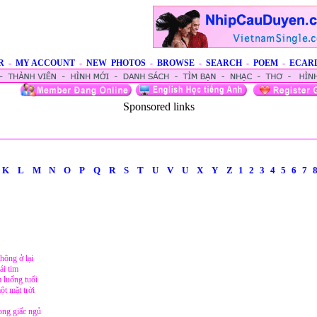
R
-
MY ACCOUNT
-
NEW PHOTOS
-
BROWSE
-
SEARCH
-
POEM
-
ECAR
Sponsored links
K
L
M
N
O
P
Q
R
S
T
U
V
U
X
Y
Z
1
2
3
4
5
6
7
ông ở lại
ái tim
m luống tuổi
t mặt trời
rong giấc ngủ