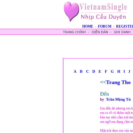
HOME
-
FORUM
-
REGISTE
A
B
C
D
E
F
G
H
I
J
<<
Trang Tho
Đến
by
Trần Mộng Tú
Em đến đó nhưng em kh
em ra về có thêm một tr
bàn tay nhỏ cầm trái ti
em ngỡ em đang cầm mộ
Mặt trời theo em vào t