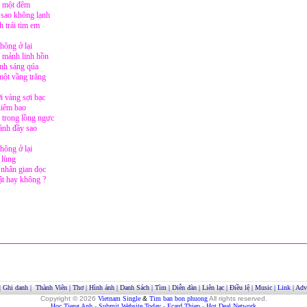
ả một đêm
sao không lạnh
h trái tim em
ông ở lại
 mảnh linh hồn
nh sáng qúa
ột vầng trăng
i vàng sợi bạc
hiêm bao
 trong lồng ngực
lánh đầy sao
ông ở lại
ạ lùng
 nhân gian đọc
hật hay không ?
|
Ghi danh
|
Thành Viên
|
Thơ
|
Hình ảnh
|
Danh Sách
|
Tìm
|
Diễn đàn
|
Liên lạc
|
Điều lệ
|
Music
|
Link
|
Adve
Copyright © 2026
Vietnam Single
&
Tim ban bon phuong
All rights reserved.
Hoc Tieng Anh
-
Submit Website Today
-
Ecard Thiep
-
Hot Deal Network