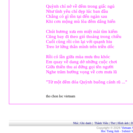
Quỳnh chỉ nở về đêm trong giấc ngủ
Như tình yêu chỉ đẹp lúc ban đầu
Chẳng có gì tồn tại đến ngàn sau
Khi cơn mộng mù lòa đêm dâng hiến
Chút hương xưa em miệt mài tìm kiếm
Cũng bay đi theo gió thoảng trong chiều
Cuối cùng rồi còn lại với quạnh hiu
Treo lơ lửng thân mình trên triền dốc
Rồi có lần giữa mùa mưa thu khóc
Em quay về dang dở những cuộc chơi
Giữa thiên thu ai đứng gọi tên người
Nghe trăm hướng vọng về cơn mưa lũ
"Từ một đêm đóa Quỳnh buông cánh rũ ..."
tho chon loc vietnam
Nhà
|
Ghi danh
|
Thành Viên
|
Thơ
|
Hình ảnh
|
D
Copyright © 2026
Vietnam 
Hoc Tieng Anh
-
Submit W