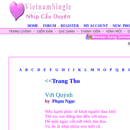
HOME
-
FORUM
-
REGISTER
-
MY ACCOUNT
-
NEW PHO
S
A
B
C
D
E
F
G
H
I
J
K
L
M
N
O
P
Q
R
S
<<
Trang Tho
Với Quỳnh
by
Phạm Ngọc
Nếu hạnh phúc sẽ khơi nguồn đau khổ
Thì xin em đừng tìm đến với nhau
Để một ngày vết nứt nhói tim đau
Và ân ái nhạt nhòa son môi cũ .