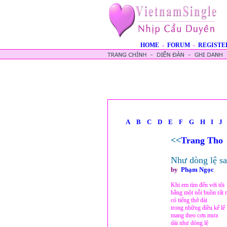
HOME
-
FORUM
-
REGISTE
A
B
C
D
E
F
G
H
I
J
<<
Trang Tho
Như dòng lệ s
by
Phạm Ngọc
Khi em tìm đến với tôi
bằng một nỗi buồn rất 
có tiếng thở dài
trong những điều kể lể
mang theo cơn mưa
dài như dòng lệ