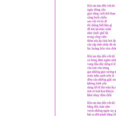
Khi em tìm đến với tôi
ngày đóng cửa
giọt nắng cuối thở than
cùng buổi chiều
sao vội vã bỏ đi
tôi chẳng biết làm gì
để níu lại mùa xuân
như chiếc ghế đá
trong công viên
thèm níu lại chút hơi ấ
của cặp tình nhân đã ch
lúc hoàng hôn vừa ch
Khi em tìm đến với tôi
có bóng đêm ngậm nửa 
vang đâu đây tiếng tỉ tê
của loài côn trùng
gọi những giọt sương t
ươm mầu xanh trên lá
đêm của những giấc m
không bình yên
dang dở đi tìm mùa hạ 
nơi có loài hoa khuya
khai nhụy đâm chồi
Khi em tìm đến với tôi
bằng đôi chân trần
vươn những ngón tay g
hát ru đời mình bằng lờ