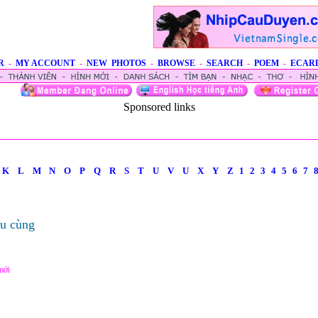
R
-
MY ACCOUNT
-
NEW PHOTOS
-
BROWSE
-
SEARCH
-
POEM
-
ECAR
Sponsored links
K
L
M
N
O
P
Q
R
S
T
U
V
U
X
Y
Z
1
2
3
4
5
6
7
au cùng
mới