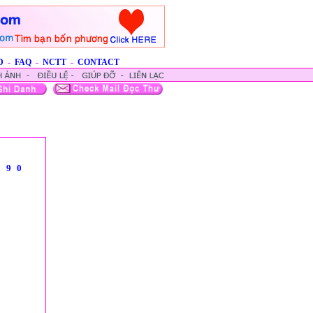
D
-
FAQ
-
NCTT
-
CONTACT
8
9
0