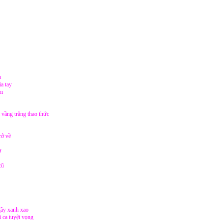
m
ia tay
ớm
vầng trăng thao thức
rở về
ơ
cũ
ầy xanh xao
i ca tuyệt vọng