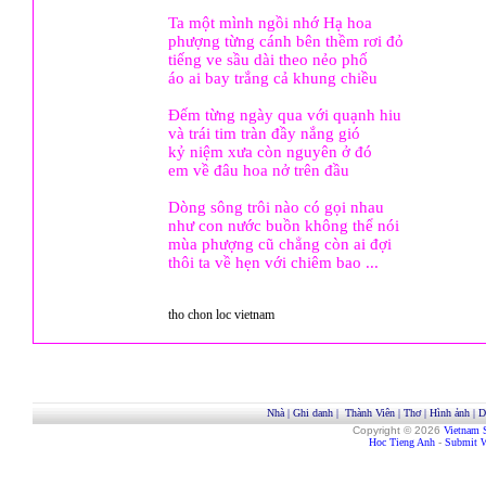
Ta một mình ngồi nhớ Hạ hoa
phượng từng cánh bên thềm rơi đỏ
tiếng ve sầu dài theo nẻo phố
áo ai bay trắng cả khung chiều
Đếm từng ngày qua với quạnh hiu
và trái tim tràn đầy nắng gió
kỷ niệm xưa còn nguyên ở đó
em về đâu hoa nở trên đầu
Dòng sông trôi nào có gọi nhau
như con nước buồn không thể nói
mùa phượng cũ chẳng còn ai đợi
thôi ta về hẹn với chiêm bao ...
tho chon loc vietnam
Nhà
|
Ghi danh
|
Thành Viên
|
Thơ
|
Hình ảnh
|
D
Copyright © 2026
Vietnam 
Hoc Tieng Anh
-
Submit W