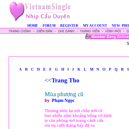
HOME
-
FORUM
-
REGISTER
-
MY ACCOUNT
-
NEW PHO
S
A
B
C
D
E
F
G
H
I
J
K
L
M
N
O
P
Q
R
S
<<
Trang Tho
Mùa phượng cũ
by
Phạm Ngọc
Thoáng nhìn lại nơi chân trời cũ
bao nhiêu năm khoảng trống vô hình
ta căn phòng mở toang cánh cửa
em nụ cười tháng bảy đã xa