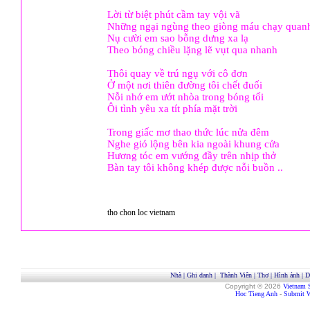
Lời từ biệt phút cầm tay vội vã
Những ngại ngùng theo giòng máu chạy quan
Nụ cười em sao bỗng dưng xa lạ
Theo bóng chiều lặng lẽ vụt qua nhanh
Thôi quay về trú ngụ với cô đơn
Ở một nơi thiên đường tôi chết đuối
Nỗi nhớ em ướt nhòa trong bóng tối
Ôi tình yêu xa tít phía mặt trời
Trong giấc mơ thao thức lúc nửa đêm
Nghe gió lộng bên kia ngoài khung cửa
Hương tóc em vướng đầy trên nhịp thở
Bàn tay tôi không khép được nỗi buồn ..
tho chon loc vietnam
Nhà
|
Ghi danh
|
Thành Viên
|
Thơ
|
Hình ảnh
|
D
Copyright © 2026
Vietnam 
Hoc Tieng Anh
-
Submit W