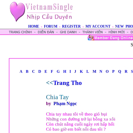
HOME
-
FORUM
-
REGISTER
-
MY ACCOUNT
-
NEW PHO
S
A
B
C
D
E
F
G
H
I
J
K
L
M
N
O
P
Q
R
S
<<
Trang Tho
Chia Tay
by
Phạm Ngọc
Chia tay nhau tôi về theo gió bụi
Những con đường trở lại bỗng xa xôi
Còn chút nắng cuối ngày rơi hấp hối
Có bao giờ em biết nỗi đau tôi ?