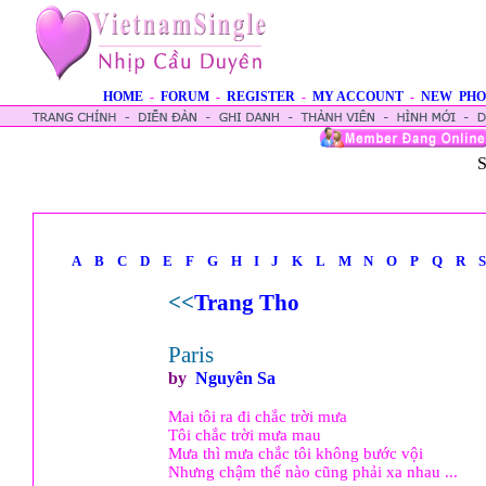
HOME
-
FORUM
-
REGISTER
-
MY ACCOUNT
-
NEW PHO
S
A
B
C
D
E
F
G
H
I
J
K
L
M
N
O
P
Q
R
S
<<
Trang Tho
Paris
by
Nguyên Sa
Mai tôi ra đi chắc trời mưa
Tôi chắc trời mưa mau
Mưa thì mưa chắc tôi không bước vội
Nhưng chậm thế nào cũng phải xa nhau ...