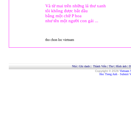
Và từ mai trên những lá thư xanh
tôi không được bắt dầu
bằng một chữ P hoa
như tên một người con gái ...
tho chon loc vietnam
Nhà
|
Ghi danh
|
Thành Viên
|
Thơ
|
Hình ảnh
|
D
Copyright © 2026
Vietnam 
Hoc Tieng Anh
-
Submit W