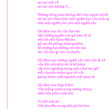
tại sao anh về
tại sao anh không ở ...
Nhưng dòng máu không thể chảy ngoài huyết
dù tôi yêu Paris hơn một người bạn yêu một n
hơn một người yêu yêu một người yêu
Dù đêm nay tôi vẫn làm thơ
dặn những người con gái nhỏ đi về
trên hè phố Saint Michel
gò má đỏ phồng bánh graffen
để những hạt đường rơi trên má
lau vội làm gì cho có duyên
Dù đêm nay những người yêu nhỏ vẫn đi về
vẫn đôi mắt nhìn lơi lả hở khuy
cặp môi nghiêng trong một cánh tay ghì
mỗi chuyến métro qua vồi vội
giòng Seine cười ngoảnh mặt quay đi
Dù đêm nay tháp Eiffel
Vẫn kiễng mình trong sương khuya
nhìn bốn phía chân trời
Và đôi mắt tôi
Vẫn tìm đến trong một giờ hò hẹn