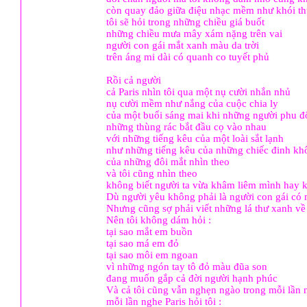
còn quay đảo giữa điệu nhạc mềm như khói thu
tôi sẽ hỏi trong những chiều giá buốt
những chiều mưa mây xám nặng trên vai
người con gái mắt xanh màu da trời
trên áng mi dài có quanh co tuyết phủ
Rồi cả người
cả Paris nhìn tôi qua một nụ cười nhắn nhủ
nụ cười mềm như nắng của cuộc chia ly
của một buổi sáng mai khi những người phu đổ
những thùng rác bắt đầu cọ vào nhau
với những tiếng kêu của một loài sắt lạnh
như những tiếng kêu của những chiếc đinh kh
của những đôi mắt nhìn theo
và tôi cũng nhìn theo
không biết người ta vừa khâm liêm mình hay 
Dù người yêu không phải là người con gái có
Nhưng cũng sợ phải viết những lá thư xanh v
Nên tôi không dám hỏi :
tại sao mắt em buồn
tại sao má em đỏ
tại sao môi em ngoan
vì những ngón tay tô đỏ màu đũa son
đang muốn gắp cả đời người hạnh phúc
Và cả tôi cũng vẫn nghẹn ngào trong mỗi lần n
mỗi lần nghe Paris hỏi tôi :