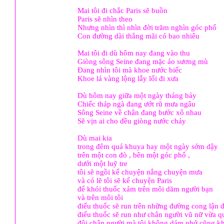
Mai tôi đi chắc Paris sẽ buồn
Paris sẽ nhìn theo
Nhưng nhìn thì nhìn đời trăm nghìn góc phố
Con đường dài thẳng mãi có bao nhiêu
Mai tôi đi dù hôm nay đang vào thu
Giòng sông Seine đang mặc áo sương mù
Đang nhìn tôi mà khoe nước biếc
Khoe lá vàng lộng lẫy lối đi xưa
Dù hôm nay giữa một ngày tháng bảy
Chiếc tháp ngà đang ướt rũ mưa ngâu
Sông Seine về chân đang bước xô nhau
Sẽ vịn ai cho đều giòng nước chảy
Dù mai kia
trong đêm quá khuya hay một ngày sớm dậy
trên một con đò , bên một góc phố ,
dưới một luỹ tre
tôi sẽ ngồi kể chuyện nắng chuyện mưa
và có lẽ tôi sẽ kể chuyện Paris
để khói thuốc xám trên môi dăm người bạn
và trên môi tôi
điếu thuốc sẽ run trên những đường cong lận 
điếu thuốc sẽ run như chân người vũ nữ vừa q
đôi chân người mà tôi không dám nhớ cũng 