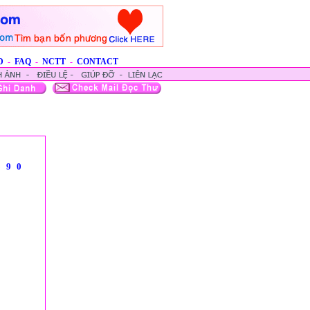
D
-
FAQ
-
NCTT
-
CONTACT
8
9
0