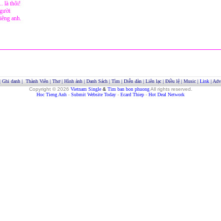
. là thôi!
gười
riêng anh.
|
Ghi danh
|
Thành Viên
|
Thơ
|
Hình ảnh
|
Danh Sách
|
Tìm
|
Diễn đàn
|
Liên lạc
|
Điều lệ
|
Music
|
Link
|
Adve
Copyright © 2026
Vietnam Single
&
Tim ban bon phuong
All rights reserved.
Hoc Tieng Anh
-
Submit Website Today
-
Ecard Thiep
-
Hot Deal Network