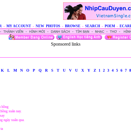
R
-
MY ACCOUNT
-
NEW PHOTOS
-
BROWSE
-
SEARCH
-
POEM
-
ECAR
Sponsored links
K
L
M
N
O
P
Q
R
S
T
U
V
U
X
Y
Z
1
2
3
4
5
6
7
u hồng
hồng xuân nay.
 say
g ngày xuân qua.
 ta