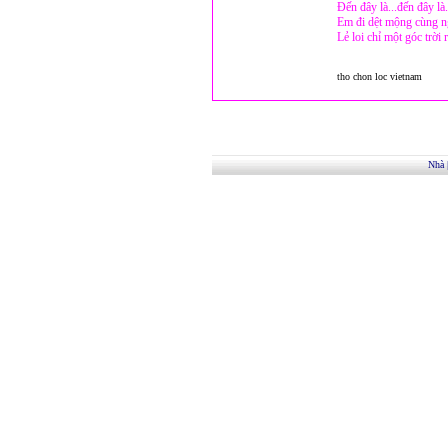
Đến đây là...đến đây là..
Em đi dệt mộng cùng n
Lẻ loi chỉ một góc trời 
tho chon loc vietnam
Nhà