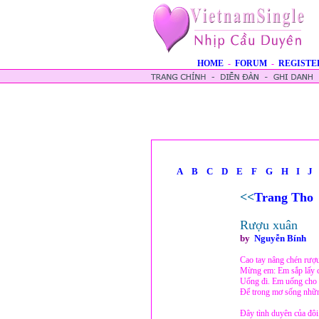
HOME
-
FORUM
-
REGISTE
A
B
C
D
E
F
G
H
I
J
<<
Trang Tho
Rượu xuân
by
Nguyễn Bính
Cao tay nâng chén rượ
Mừng em: Em sắp lấy c
Uống đi. Em uống cho
Để trong mơ sống nhữn
Đây tình duyên của đôi