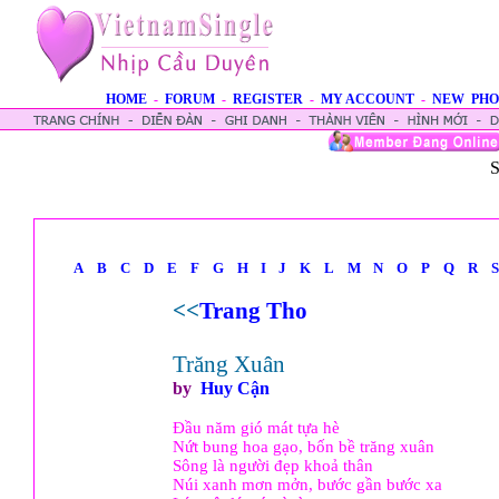
HOME
-
FORUM
-
REGISTER
-
MY ACCOUNT
-
NEW PHO
S
A
B
C
D
E
F
G
H
I
J
K
L
M
N
O
P
Q
R
S
<<
Trang Tho
Trăng Xuân
by
Huy Cận
Đầu năm gió mát tựa hè
Nứt bung hoa gạo, bốn bề trăng xuân
Sông là người đẹp khoả thân
Núi xanh mơn mởn, bước gần bước xa