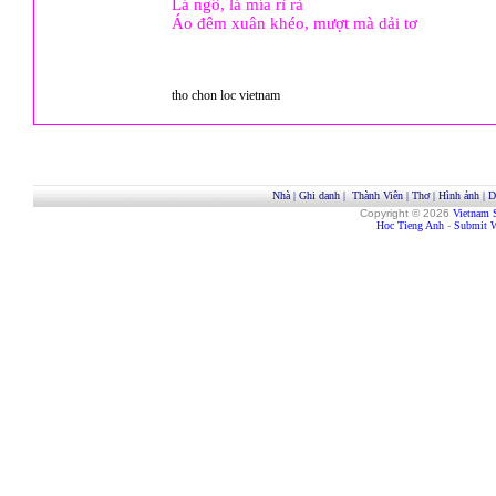
Lá ngô, lá mía rì rà
Áo đêm xuân khéo, mượt mà dải tơ
tho chon loc vietnam
Nhà
|
Ghi danh
|
Thành Viên
|
Thơ
|
Hình ảnh
|
D
Copyright © 2026
Vietnam 
Hoc Tieng Anh
-
Submit W