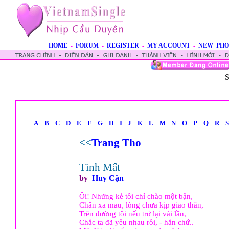
HOME
-
FORUM
-
REGISTER
-
MY ACCOUNT
-
NEW PHO
S
A
B
C
D
E
F
G
H
I
J
K
L
M
N
O
P
Q
R
S
<<
Trang Tho
Tình Mất
by
Huy Cận
Ôi! Những kẻ tôi chỉ chào một bận,
Chân xa mau, lòng chưa kịp giao thân,
Trên đường tôi nếu trở lại vài lần,
Chắc ta đã yêu nhau rồi, - hẳn chứ..