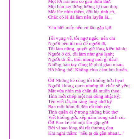
Một lời nói nếu có gan ướm thử;
Một bàn tay đừng lưỡng lự trao thơ;
Một lúc nhìn thêm, đôi lúc tình cờ,
Chắc có lẽ đã làm nên luyến ái...
Yêu biết mấy nếu có lần gặp lại!
Tôi vụng về, tôi ngơ ngác, nên chi
Người bên tôi mà để người đi,
Tôi làm nũng, quyết giữ lòng kiêu hãnh;
Người ở đó, tôi làm như ghẻ lạnh;
Người đi rồi, thôi mong mỏi gì đâu!
Những bàn tay đáng lẽ phải giao nhau,
Hờ hững thế! Không chịu cầm lưu luyến.
Ôi! Những kẻ cùng tôi không hứa hẹn!
Người không quen nhưng tôi chắc sẽ yêu;
Mặt vừa nhìn mà chân đã muốn theo;
Tình mới chép một hai dòng nhật ký;
Tên viết tắt, tin rằng lòng nhớ kỹ
Bạn một hôm đi đến rất tình cờ;
Tình quên đi ở trong những bức thơ
Viết không gửi, xếp nằm trong sách cũ;
Ôi! Bao kẻ chỉ một lần gặp gỡ!
Bởi vì sao lòng tôi rất thương đau
Khi nghĩ thầm: "nếu ta đã gần nhau!..."