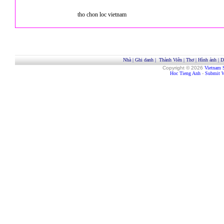
tho chon loc vietnam
Nhà
|
Ghi danh
|
Thành Viên
|
Thơ
|
Hình ảnh
|
D
Copyright © 2026
Vietnam 
Hoc Tieng Anh
-
Submit W