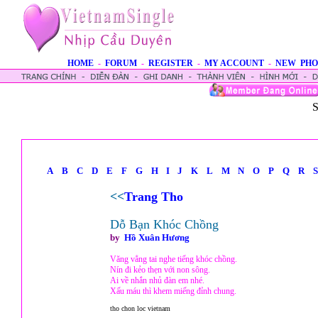
HOME
-
FORUM
-
REGISTER
-
MY ACCOUNT
-
NEW PHO
S
A
B
C
D
E
F
G
H
I
J
K
L
M
N
O
P
Q
R
S
<<
Trang Tho
Dỗ Bạn Khóc Chồng
by
Hồ Xuân Hương
Văng vẳng tai nghe tiếng khóc chồng.
Nín đi kẻo thẹn với non sông.
Ai về nhắn nhủ đàn em nhé.
Xấu máu thì khem miếng đỉnh chung.
tho chon loc vietnam