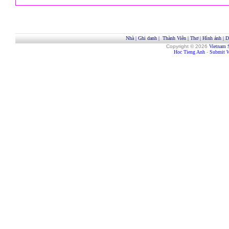
Nhà
|
Ghi danh
|
Thành Viên
|
Thơ
|
Hình ảnh
|
D
Copyright © 2026
Vietnam 
Hoc Tieng Anh
-
Submit W