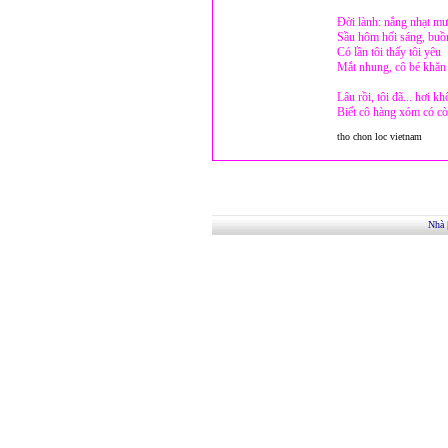
Đời lành: nắng nhạt mư
Sầu hôm hối sáng, buồn 
Có lần tôi thấy tôi yêu
Mắt nhung, cô bé khăn 
Lâu rồi, tôi đã... hơi kh
Biết cô hàng xóm có c
tho chon loc vietnam
Nhà