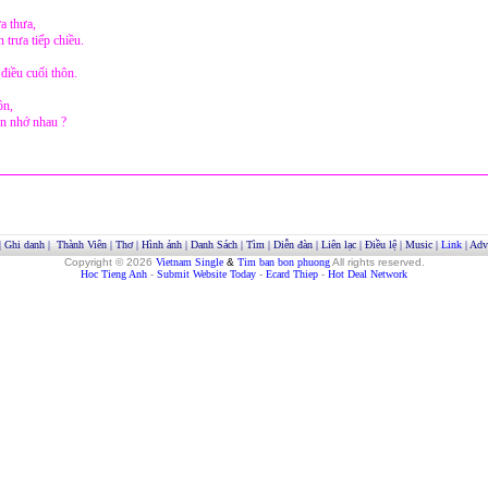
a thưa,
trưa tiếp chiều.
điều cuối thôn.
ôn,
òn nhớ nhau ?
|
Ghi danh
|
Thành Viên
|
Thơ
|
Hình ảnh
|
Danh Sách
|
Tìm
|
Diễn đàn
|
Liên lạc
|
Điều lệ
|
Music
|
Link
|
Adve
Copyright © 2026
Vietnam Single
&
Tim ban bon phuong
All rights reserved.
Hoc Tieng Anh
-
Submit Website Today
-
Ecard Thiep
-
Hot Deal Network