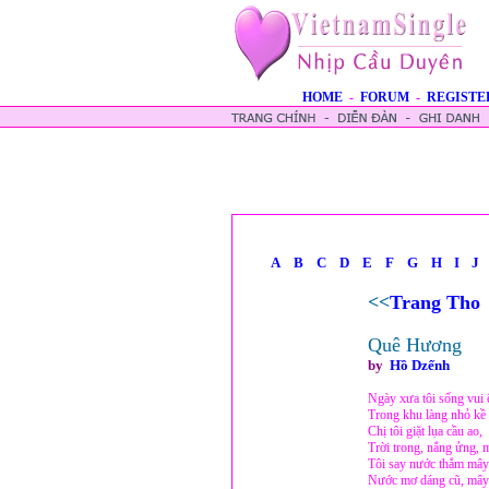
HOME
-
FORUM
-
REGISTE
A
B
C
D
E
F
G
H
I
J
<<
Trang Tho
Quê Hương
by
Hồ Dzếnh
Ngày xưa tôi sống vui
Trong khu làng nhỏ kề
Chị tôi giặt lụa cầu ao,
Trời trong, nắng ửng, 
Tôi say nước thắm mây
Nước mơ dáng cũ, mây t