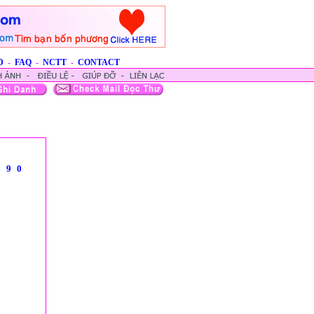
D
-
FAQ
-
NCTT
-
CONTACT
8
9
0