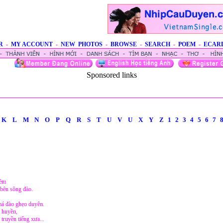
R
-
MY ACCOUNT
-
NEW PHOTOS
-
BROWSE
-
SEARCH
-
POEM
-
ECAR
Sponsored links
K
L
M
N
O
P
Q
R
S
T
U
V
U
X
Y
Z
1
2
3
4
5
6
7
 êm
 bên sông đào.
má đào ghẹo duyên.
 huyền,
ruyền tiếng xưa...