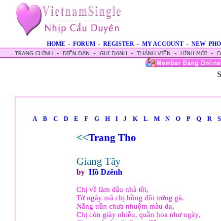
HOME
-
FORUM
-
REGISTER
-
MY ACCOUNT
-
NEW PHO
S
A
B
C
D
E
F
G
H
I
J
K
L
M
N
O
P
Q
R
S
<<
Trang Tho
Giang Tây
by
Hồ Dzếnh
Chị về làm dâu nhà tôi,
Từ ngày má chị hồng đôi trứng gà.
Nắng trần chưa nhuộm màu da,
Chị còn giày nhiễu, quần hoa như ngày,