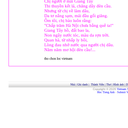
Chị người ở mãi Giang Tây
Thi thuyền kết lá, chăng dây đèn cầu.
Nhưng từ chị về làm dâu,
Da tơ nắng sạm, mái đầu gối giăng.
Ôm tôi, chị bảo luôn rằng:
"Chấp trăm Hà Nội chưa bằng quê ta!"
Giang Tây hồ, đất bao la,
Non ngây nước tóc, màu da rợn trời.
Quan hà, từ nhấp ly bôi,
Lòng đau nhớ nước qua người chị dâu.
Năm năm mơ hội đèn cầu!...
tho chon loc vietnam
Nhà
|
Ghi danh
|
Thành Viên
|
Thơ
|
Hình ảnh
|
D
Copyright © 2026
Vietnam 
Hoc Tieng Anh
-
Submit W