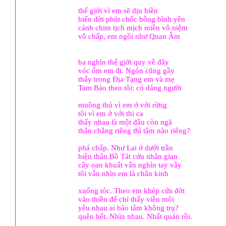
thế giới vì em sẽ dịu hiền
biển đời phút chốc bỗng bình yên
cánh chim tịch mịch miền vô niệm
vô chấp, em ngồi như Quan Âm
ba nghìn thế giới quy về đây
vóc ốm em đi. Ngón cũng gầy
thấy trong Địa Tạng em và mẹ
Tam Bảo theo tôi: có dáng người
muông thú vì em ở với rừng
tôi vì em ở với thi ca
thấy nhau là một đâu còn ngã
thân chẳng riêng thì tâm nào riêng?
phá chấp. Như Lai ở dưới trần
hiện thân Bồ Tát cứu nhân gian
cây oan khuất vẫn nghìn tay vẫy
tôi vẫn nhìn em là chân kinh
xuống tóc. Theo em khép cửa đời
vào thiền để chỉ thấy viền môi
yêu nhau ai bảo tâm không trụ?
quên hết. Nhìn nhau. Nhất quán rồi.