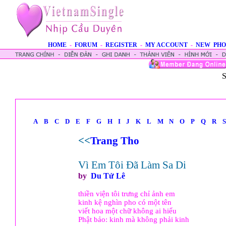
HOME
-
FORUM
-
REGISTER
-
MY ACCOUNT
-
NEW PHO
S
A
B
C
D
E
F
G
H
I
J
K
L
M
N
O
P
Q
R
S
<<
Trang Tho
Vì Em Tôi Đã Làm Sa Di
by
Du Tử Lê
thiền viện tôi trưng chỉ ảnh em
kinh kệ nghìn pho có một tên
viết hoa một chữ không ai hiểu
Phật bảo: kinh mà không phải kinh