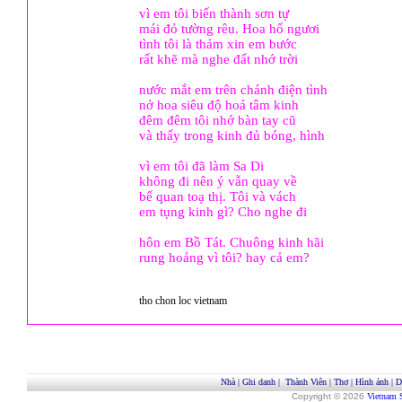
vì em tôi biến thành sơn tự
mái đỏ tường rêu. Hoa hổ ngươi
tình tôi là thảm xin em bước
rất khẽ mà nghe đất nhớ trời
nước mắt em trên chánh điện tình
nở hoa siêu độ hoá tâm kinh
đêm đêm tôi nhớ bàn tay cũ
và thấy trong kinh đủ bóng, hình
vì em tôi đã làm Sa Di
không đi nên ý vẫn quay về
bế quan toạ thị. Tôi và vách
em tụng kinh gì? Cho nghe đi
hôn em Bồ Tát. Chuông kinh hãi
rung hoảng vì tôi? hay cả em?
tho chon loc vietnam
Nhà
|
Ghi danh
|
Thành Viên
|
Thơ
|
Hình ảnh
|
D
Copyright © 2026
Vietnam 