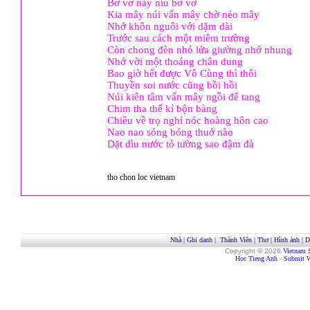
Bơ vơ này níu bơ vơ
Kia mây núi vấn mây chờ nẻo mây
Nhớ khôn nguôi với dặm dài
Trước sau cách một miêm trường
Còn chong đèn nhỏ lửa giường nhớ nhung
Nhớ vời một thoáng chân dung
Bao giờ hết được Vô Cùng thì thôi
Thuyền soi nước cũng bồi hồi
Núi kiên tâm vấn mây ngồi để tang
Chim tha thế kỉ bộn bàng
Chiều về trọ nghỉ nóc hoàng hôn cao
Nao nao sóng bóng thuở nào
Dặt dìu nước tỏ tường sao đậm đà
tho chon loc vietnam
Nhà
|
Ghi danh
|
Thành Viên
|
Thơ
|
Hình ảnh
|
D
Copyright © 2026
Vietnam 
Hoc Tieng Anh
-
Submit W