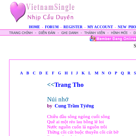
HOME
-
FORUM
-
REGISTER
-
MY ACCOUNT
-
NEW PHO
S
A
B
C
D
E
F
G
H
I
J
K
L
M
N
O
P
Q
R
S
<<
Trang Tho
Núi nhớ
by
Cung Trầm Týởng
Chiều đầu sông ngóng cuối sông
Quê ai một rẻo lau bồng lẻ loi
Nước nguồn cuốn lá nguồn trôi
Thừng côi cút buộc thuyền côi cút bờ