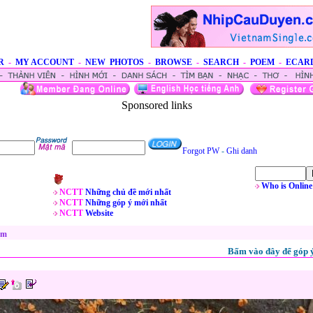
R
-
MY ACCOUNT
-
NEW PHOTOS
-
BROWSE
-
SEARCH
-
POEM
-
ECAR
Sponsored links
Forgot PW
-
Ghi danh
Who is Online
NCTT
Những chủ đề mới nhất
NCTT
Những góp ý mới nhất
NCTT
Website
ẫm
Bấm vào đây để góp ý