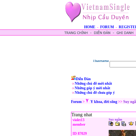
HOME
-
FORUM
-
REGISTE
Diễn Đàn
Những chủ đề mới nhất
Những góp ý mới nhất
Những chủ đề chưa góp ý
Forum
>
Y khoa, đời sống
>>
Suy ng
Trang nhat
violet13
Suy ngẫm
member
ID 87029