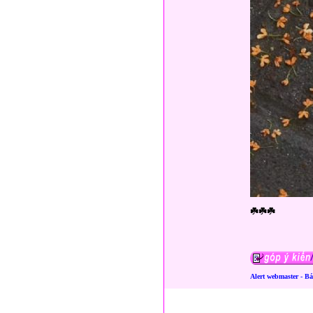
☘️☘️☘️
Alert webmaster - B