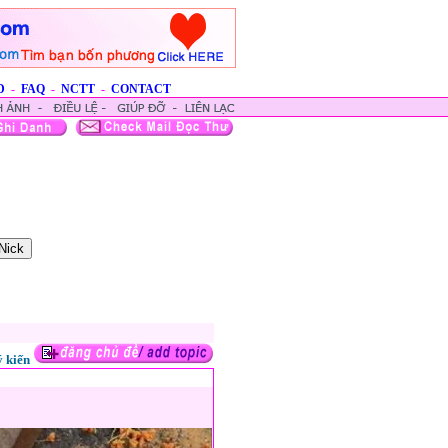
D
-
FAQ
-
NCTT
-
CONTACT
 kiến