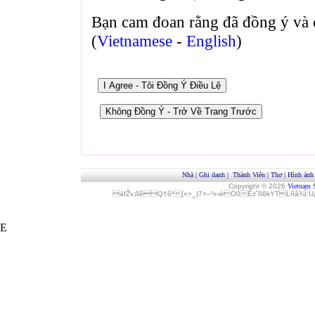
Bạn cam đoan rằng đã đồng ý và 
(
Vietnamese
-
English
)
Nhà
|
Ghi danh
|
Thành Viên
|
Thơ
|
Hình ảnh
Copyright © 2026
Vietnam 
áfŽv‚ßêQ†ôª[»>_|7×–²»‹èÓ0Èz˜ß6kYTLñå¾Î
E