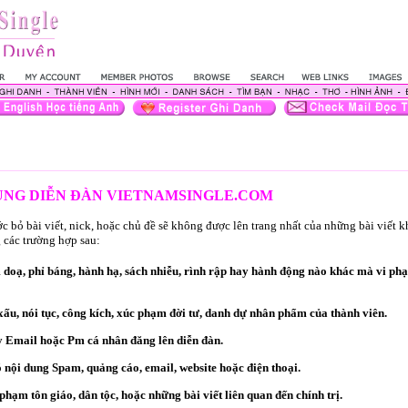
DỤNG DIỄN ĐÀN VIETNAMSINGLE.COM
 bỏ bài viết, nick, hoặc chủ đề sẽ không được lên trang nhất của những bài viết 
 các trường hợp sau:
oạ, phỉ báng, hành hạ, sách nhiễu, rình rập hay hành động nào khác mà vi ph
ấu, nói tục, công kích, xúc phạm đời tư, danh dự nhân phẩm của thành viên.
 Email hoặc Pm cá nhân đăng lên diễn đàn.
ó nội dung Spam, quảng cáo, email, website hoặc điện thoại.
hạm tôn giáo, dân tộc, hoặc những bài viết liên quan đến chính trị.