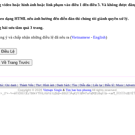
video hoặc hình ảnh hoặc link phạm vào điều 1 đến điều 5. Và không được đăng
heo dạng HTML nếu ảnh hưởng đến diễn đàn thì chúng tôi giành quyền xử lý.
bài sưu tầm quá 3 trang.
g ý và chấp nhận những điều lệ đã nêu ra (
Vietnamese
-
English
)
hà
|
Ghi danh
|
Thành Viên
|
Thơ
|
Hình ảnh
|
Danh Sách
|
Tìm
|
Diễn đàn
|
Liên lạc
|
Điều lệ
|
Music
|
Adverti
Copyright © 2026
Vietnam Single
&
Tim ban bon phuong
All rights reserved.
»>_|7×–²»‹èÓ0Èz˜ß6kYTLñå¾Î:U¡$@«žßÜ Åq€ƒØH7a¾ØŒUšqà–«æ¶_†¼Œl¨ËˆO