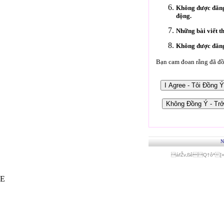
Không được đăng 
động.
Những bài viết t
Không được đăng 
Bạn cam đoan rằng đã đồn
N
áfŽv‚ßêQ†ôª[
E