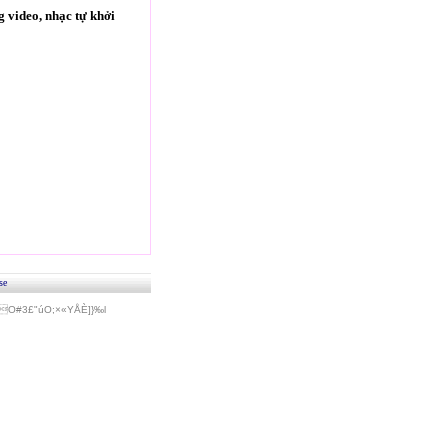
 video, nhạc tự khởi
se
#3£"úO;×«Y­ÅÈ]}‰l