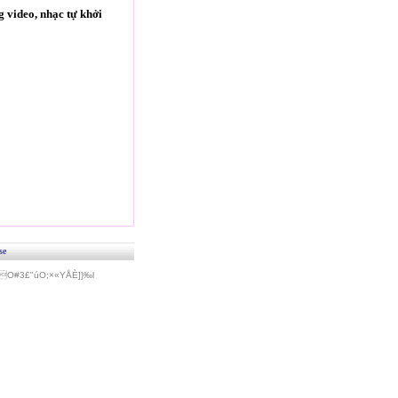
 video, nhạc tự khởi
se
#3£"úO;×«Y­ÅÈ]}‰l