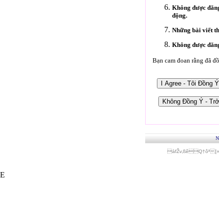
Không được đăng 
động.
Những bài viết t
Không được đăng 
Bạn cam đoan rằng đã đồn
N
áfŽv‚ßêQ†ôª[
E