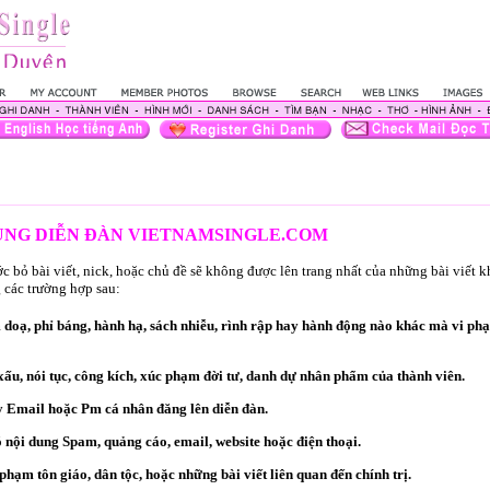
DỤNG DIỄN ĐÀN VIETNAMSINGLE.COM
 bỏ bài viết, nick, hoặc chủ đề sẽ không được lên trang nhất của những bài viết 
 các trường hợp sau:
oạ, phỉ báng, hành hạ, sách nhiễu, rình rập hay hành động nào khác mà vi ph
ấu, nói tục, công kích, xúc phạm đời tư, danh dự nhân phẩm của thành viên.
 Email hoặc Pm cá nhân đăng lên diễn đàn.
ó nội dung Spam, quảng cáo, email, website hoặc điện thoại.
hạm tôn giáo, dân tộc, hoặc những bài viết liên quan đến chính trị.