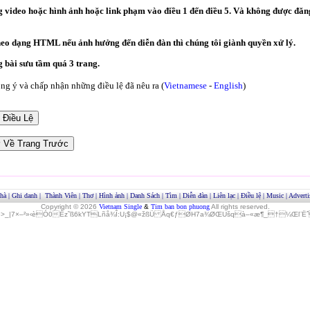
video hoặc hình ảnh hoặc link phạm vào điều 1 đến điều 5. Và không được đăng
heo dạng HTML nếu ảnh hưởng đến diễn đàn thì chúng tôi giành quyền xử lý.
bài sưu tầm quá 3 trang.
g ý và chấp nhận những điều lệ đã nêu ra (
Vietnamese
-
English
)
hà
|
Ghi danh
|
Thành Viên
|
Thơ
|
Hình ảnh
|
Danh Sách
|
Tìm
|
Diễn đàn
|
Liên lạc
|
Điều lệ
|
Music
|
Adverti
Copyright © 2026
Vietnam Single
&
Tim ban bon phuong
All rights reserved.
»>_|7×–²»‹èÓ0Èz˜ß6kYTLñå¾Î:U¡$@«žßÜ Åq€ƒØH7a¾ØŒUšqà–«æ¶_†¼Œl¨ËˆO