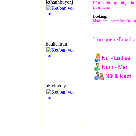
lethanhhuyenj
Dễ tính, thích nghe nhạc, chụ
Đi ăn ngoài
Looking:
Muốn tìm 1 người bạn thật lòn
Làm
quen -Email 
hoalientran
aivylovely