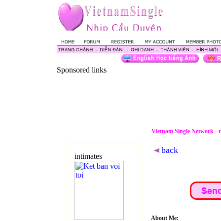
Sponsored links
Vietnam Single Network - 
back
intimates
About Me: