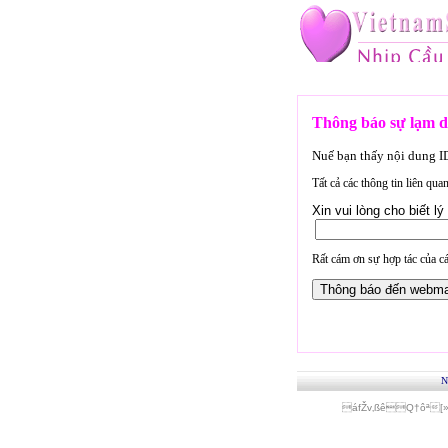
Thông báo sự lạm d
Nuế bạn thấy nội dung 
Tất cả các thông tin liên qu
Xin vui lòng cho biết 
Rất cám ơn sự hợp tác của cá
N
áfŽv‚ßêQ†ôª[