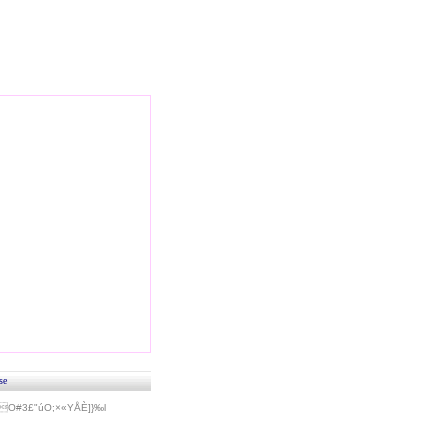
se
#3£"úO;×«Y­ÅÈ]}‰l