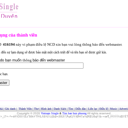
ụng của thành viên
ID
416194
này vi phạm điều lệ NCD xin bạn vui lòng thông báo đến webmaster.
an đến sự lạm dụng sẽ được bảo mật một cách triệt để và tên bạn sẽ được giử kín.
lý do bạn muốn
thông
báo đến webmaster
c bạn.
hà
|
Ghi danh
|
Thành Viên
|
Thơ
|
Hình ảnh
|
Danh Sách
|
Tìm
|
Diễn đàn
|
Liên lạc
|
Điều lệ
|
Music
|
Adverti
Copyright © 2026
Vietnam Single
&
Tim ban bon phuong
All rights reserved.
»>_|7×–²»‹èÓ0Èz˜ß6kYTLñå¾Î:U¡$@«žßÜ Åq€ƒØH7a¾ØŒUšqà–«æ¶_†¼Œl¨ËˆO