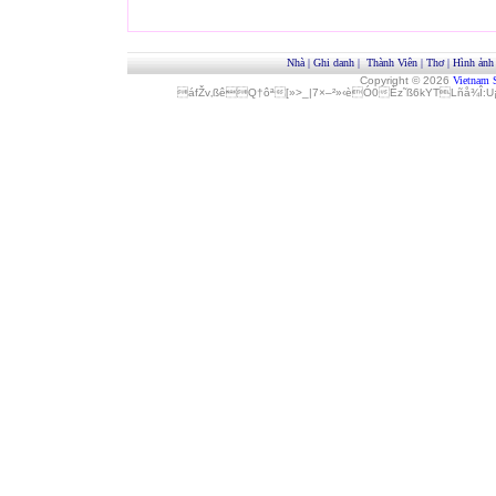
Nhà
|
Ghi danh
|
Thành Viên
|
Thơ
|
Hình ảnh
Copyright © 2026
Vietnam 
áfŽv‚ßêQ†ôª[»>_|7×–²»‹èÓ0Èz˜ß6kYTLñå¾Î