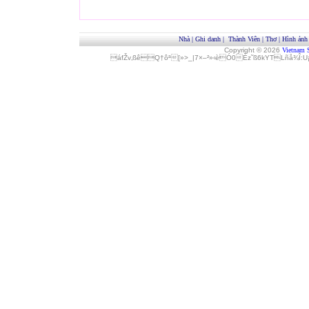
Nhà
|
Ghi danh
|
Thành Viên
|
Thơ
|
Hình ảnh
Copyright © 2026
Vietnam 
áfŽv‚ßêQ†ôª[»>_|7×–²»‹èÓ0Èz˜ß6kYTLñå¾Î