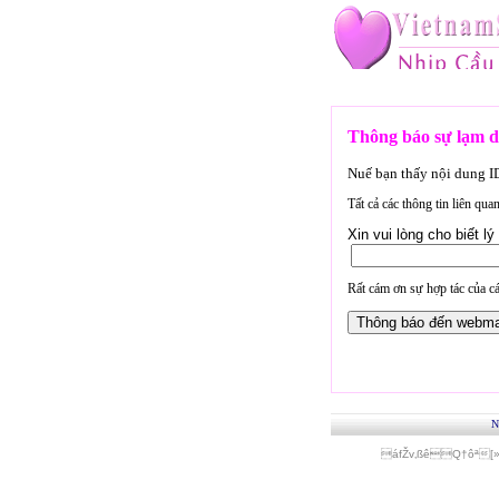
Thông báo sự lạm d
Nuế bạn thấy nội dung 
Tất cả các thông tin liên qu
Xin vui lòng cho biết 
Rất cám ơn sự hợp tác của cá
N
áfŽv‚ßêQ†ôª[