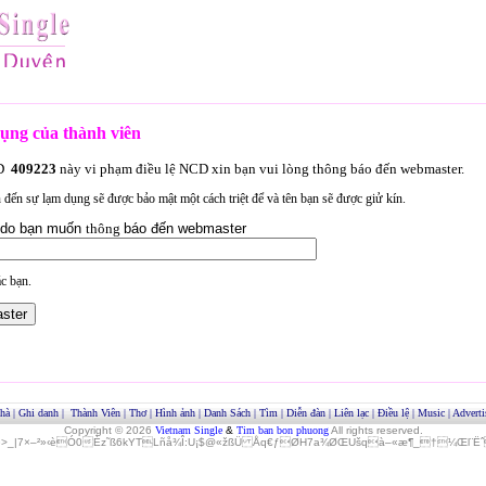
ụng của thành viên
ID
409223
này vi phạm điều lệ NCD xin bạn vui lòng thông báo đến webmaster.
an đến sự lạm dụng sẽ được bảo mật một cách triệt để và tên bạn sẽ được giử kín.
lý do bạn muốn
thông
báo đến webmaster
c bạn.
hà
|
Ghi danh
|
Thành Viên
|
Thơ
|
Hình ảnh
|
Danh Sách
|
Tìm
|
Diễn đàn
|
Liên lạc
|
Điều lệ
|
Music
|
Adverti
Copyright © 2026
Vietnam Single
&
Tim ban bon phuong
All rights reserved.
»>_|7×–²»‹èÓ0Èz˜ß6kYTLñå¾Î:U¡$@«žßÜ Åq€ƒØH7a¾ØŒUšqà–«æ¶_†¼Œl¨ËˆO