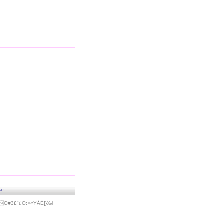
se
#3£"úO;×«Y­ÅÈ]}‰l