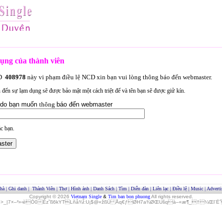
ụng của thành viên
ID
408978
này vi phạm điều lệ NCD xin bạn vui lòng thông báo đến webmaster.
an đến sự lạm dụng sẽ được bảo mật một cách triệt để và tên bạn sẽ được giử kín.
lý do bạn muốn
thông
báo đến webmaster
c bạn.
hà
|
Ghi danh
|
Thành Viên
|
Thơ
|
Hình ảnh
|
Danh Sách
|
Tìm
|
Diễn đàn
|
Liên lạc
|
Điều lệ
|
Music
|
Adverti
Copyright © 2026
Vietnam Single
&
Tim ban bon phuong
All rights reserved.
»>_|7×–²»‹èÓ0Èz˜ß6kYTLñå¾Î:U¡$@«žßÜ Åq€ƒØH7a¾ØŒUšqà–«æ¶_†¼Œl¨ËˆO