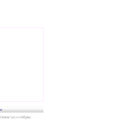
se
#3£"úO;×«Y­ÅÈ]}‰l