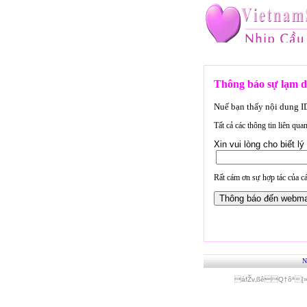
Thông báo sự lạm d
Nuế bạn thấy nội dung 
Tất cả các thông tin liên qu
Xin vui lòng cho biết 
Rất cám ơn sự hợp tác của cá
N
áfŽv‚ßêQ†ôª[