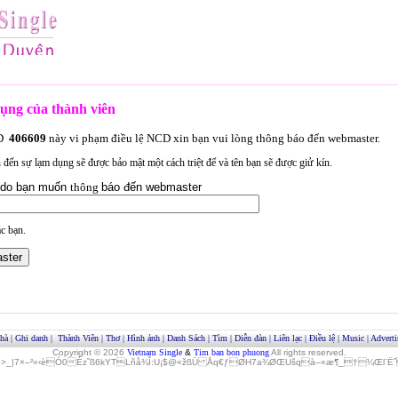
ụng của thành viên
ID
406609
này vi phạm điều lệ NCD xin bạn vui lòng thông báo đến webmaster.
an đến sự lạm dụng sẽ được bảo mật một cách triệt để và tên bạn sẽ được giử kín.
lý do bạn muốn
thông
báo đến webmaster
c bạn.
hà
|
Ghi danh
|
Thành Viên
|
Thơ
|
Hình ảnh
|
Danh Sách
|
Tìm
|
Diễn đàn
|
Liên lạc
|
Điều lệ
|
Music
|
Adverti
Copyright © 2026
Vietnam Single
&
Tim ban bon phuong
All rights reserved.
»>_|7×–²»‹èÓ0Èz˜ß6kYTLñå¾Î:U¡$@«žßÜ Åq€ƒØH7a¾ØŒUšqà–«æ¶_†¼Œl¨ËˆO