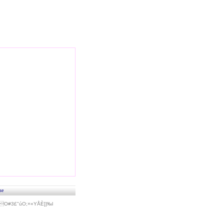
se
#3£"úO;×«Y­ÅÈ]}‰l