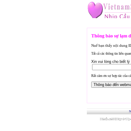
Thông báo sự lạm d
Nuế bạn thấy nội dung 
Tất cả các thông tin liên qu
Xin vui lòng cho biết 
Rất cám ơn sự hợp tác của cá
N
áfŽv‚ßêQ†ôª[