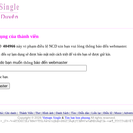
ụng của thành viên
ID
404966
này vi phạm điều lệ NCD xin bạn vui lòng thông báo đến webmaster.
an đến sự lạm dụng sẽ được bảo mật một cách triệt để và tên bạn sẽ được giử kín.
lý do bạn muốn
thông
báo đến webmaster
c bạn.
hà
|
Ghi danh
|
Thành Viên
|
Thơ
|
Hình ảnh
|
Danh Sách
|
Tìm
|
Diễn đàn
|
Liên lạc
|
Điều lệ
|
Music
|
Adverti
Copyright © 2026
Vietnam Single
&
Tim ban bon phuong
All rights reserved.
»>_|7×–²»‹èÓ0Èz˜ß6kYTLñå¾Î:U¡$@«žßÜ Åq€ƒØH7a¾ØŒUšqà–«æ¶_†¼Œl¨ËˆO