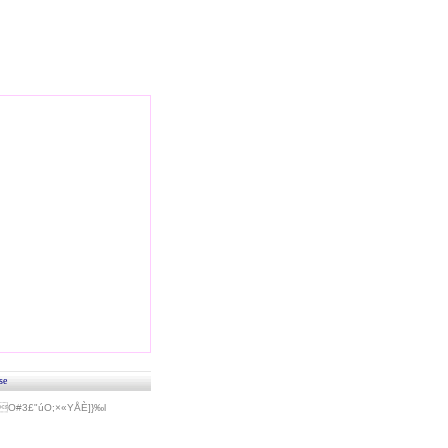
se
#3£"úO;×«Y­ÅÈ]}‰l