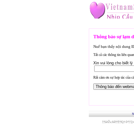
Thông báo sự lạm d
Nuế bạn thấy nội dung 
Tất cả các thông tin liên qu
Xin vui lòng cho biết 
Rất cám ơn sự hợp tác của cá
N
áfŽv‚ßêQ†ôª[