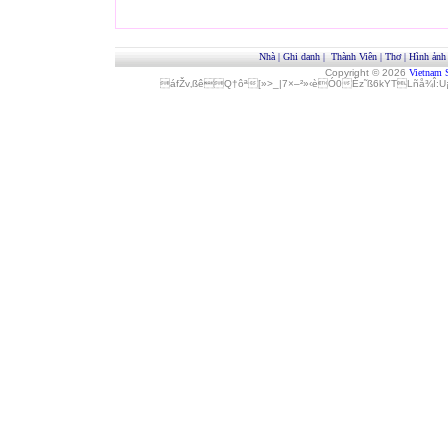
Nhà
|
Ghi danh
|
Thành Viên
|
Thơ
|
Hình ảnh
Copyright © 2026
Vietnam 
áfŽv‚ßêQ†ôª[»>_|7×–²»‹èÓ0Èz˜ß6kYTLñå¾Î